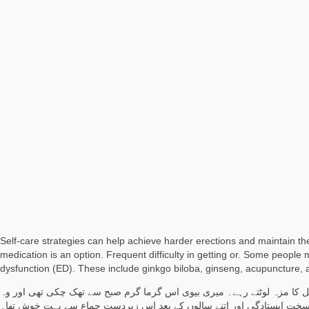
Self-care strategies can help achieve harder erections and maintain them
medication is an option. Frequent difficulty in getting or. Some people 
dysfunction (ED). These include ginkgo biloba, ginseng, acupuncture,
مل کا مزہ لوٹتے رہے۔ میری بیوی اس گرما گرم صبح سے تھک چکی تھی اور وہ
ادگی اور اتنے سالوں کے بعد اس زبردست جماع سے بہت خوش تھا۔ The fastest remedy for