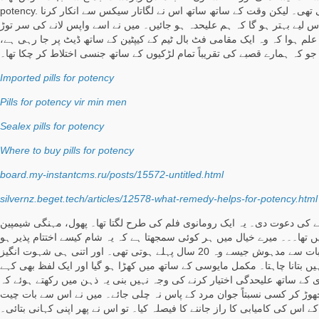
potency. میں 6 ماہ سے نسیمہ کے ساتھ اکٹھے رہ رہا ہوں۔ ہر شے بشمول سیکس اچھی لگ رہی تھی۔ لیکن وقت کے ساتھ ساتھ اس نے لگاتار سیکس سے انکار کرنا
س لیے بہتر ہو گا کہ ہم علیحدہ ہو جائیں۔ میں نے اسے واپس لانے کی سر توڑ
 ہوا کہ وہ ایک مقامی فٹ بال ٹیم کے کیپٹین کے ساتھ ڈیٹ پر جا رہی ہے،
جو کہ ہمارے قصبے کی تقریباً تمام لڑکیوں کے ساتھ جنسی اختلاط کر چکا تھا۔
Imported pills for potency
Pills for potency vir min men
Sealex pills for potency
Where to buy pills for potency
board.my-instantcms.ru/posts/15572-untitled.html
silvernz.beget.tech/articles/12578-what-remedy-helps-for-potency.html
نے کی دعوت دی۔ یہ ایک رومانوی فلم کی طرح لگتا تھا۔ پھول، مہنگی شیمپین
یں تھا۔۔۔ میرے خیال میں ہر کوئی سمجھتا ہے کہ یہ شام کیسے اختتام پذیر ہو
گی۔ لیکن میں ناکام ہو گیا۔ میری بیوی بیڈ میں ننگی لیٹی ہوئی تھی۔ خوبصورت اور جذبات سے مدہوش جیسے وہ 20 سال پہلے ہوتی تھی۔ اور اتنی ہی شہوت انگیز
بتانا چاہتا۔ مکمل مایوسی کے ساتھ میں کھڑا ہو گیا اور ایک لفظ بھی کہے
 چلتا رہا۔ لیکن یہ میری اپنی بیوی کے ساتھ علیحدگی اختیار کرنے کی وجہ نہیں بنی یہ ذہن میں رکھتے ہوئے کہ
 چھوڑ کر کسی نسبتاً جوان مرد کے پاس نہ چلی جائے۔ میں نے اس سے بات چیت
کے اس کی کامیابی کا راز جاننے کا فیصلہ کیا۔ تو اس نے پھر اپنی کہانی بتائی۔