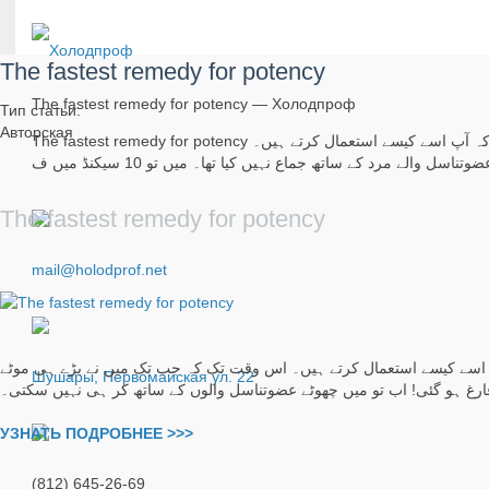
The fastest remedy for potency
The fastest remedy for potency — Холодпроф
Тип статьи:
Авторская
The fastest remedy for potency میں بھی سوچتی تھی کہ سائز سے کوئی خاص فرق نہیں پڑتا، بلکہ زیادہ اہم یہ تھا کہ آپ اسے کیسے استعمال کرتے ہیں۔
الے مرد کے ساتھ جماع نہیں کیا تھا۔ میں تو 10 سیکنڈ میں ف
The fastest remedy for potency
mail@holodprof.net
آپ اسے کیسے استعمال کرتے ہیں۔ اس وقت تک کہ جب تک میں نے بڑے ہی موٹے
Шушары, Первомайская ул. 22
УЗНАТЬ ПОДРОБНЕЕ >>>
(812) 645-26-69