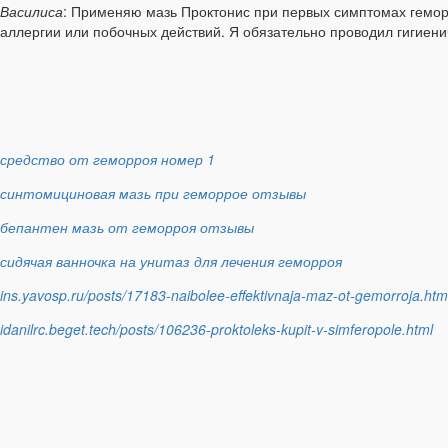
Василиса
: Применяю мазь Проктонис при первых симптомах гемор
аллергии или побочных действий. Я обязательно проводил гигиени
средство от геморроя номер 1
синтомициновая мазь при геморрое отзывы
бепантен мазь от геморроя отзывы
сидячая ванночка на унитаз для лечения геморроя
ins.yavosp.ru/posts/17183-naibolee-effektivnaja-maz-ot-gemorroja.htm
idanilrc.beget.tech/posts/106236-proktoleks-kupit-v-simferopole.html