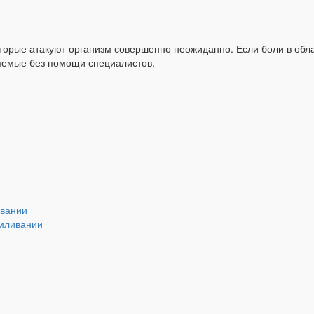
орые атакуют организм совершенно неожиданно. Если боли в облас
няемые без помощи специалистов.
ивании
рмливании