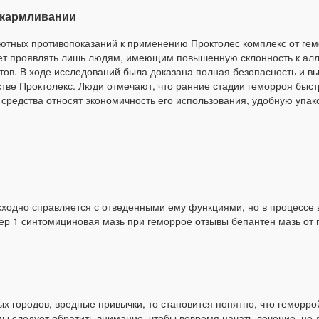
скармливании
ютных противопоказаний к применению Проктолес комплекс от гемо
ет проявлять лишь людям, имеющим повышенную склонность к алл
тов. В ходе исследований была доказана полная безопасность и в
тве Проктолекс. Люди отмечают, что ранние стадии геморроя быс
 средства относят экономичность его использования, удобную упа
осходно справляется с отведенными ему функциями, но в процесс
ер 1 синтомициновая мазь при геморрое отзывы бепантен мазь от
х городов, вредные привычки, то становится понятно, что геморрой
ы следует обратить внимание, чтобы вовремя начать лечение, не 