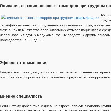
Описание лечение внешнего геморроя при грудном в
Абсол
следу
сертификаты качества, полученные на основании проведенных тес
можно найти множество положительных отзывов пациентов о средс
использования других медикаментозных средств. К другим плюсам
наблюдается на 2-3 день.
Эффект от применения
Каждый компонент, входящий в состав лечебного вещества, прев
и эффективно борются с заболеванием. средство от геморроя ном
Мнение специалиста
Если к этому добавить ежедневные стресс, плохую экологию крупны
многие из нас знакомы очень хорошо. На какие тревожные симптом