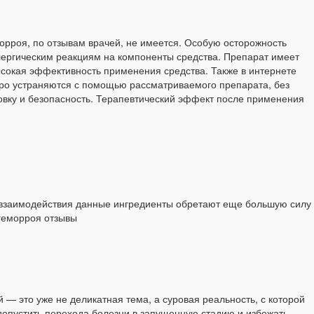
рроя, по отзывам врачей, не имеется. Особую осторожность
ергическим реакциям на компоненты средства. Препарат имеет
ысокая эффективность применения средства. Также в интернете
тро устраняются с помощью рассматриваемого препарата, без
ковку и безопасность. Терапевтический эффект после применения
е взаимодействия данные ингредиенты обретают еще большую силу
 геморроя отзывы
 — это уже не деликатная тема, а суровая реальность, с которой
допустить перехода болезни в запущенную стадию и избежать