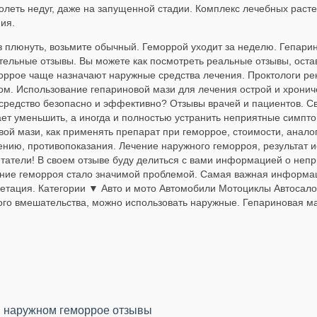
олеть недуг, даже на запущенной стадии. Комплекс лечебных раст
ия.
аз плюнуть, возьмите обычный. Геморрой уходит за неделю. Гепари
ельные отзывы. Вы можете как посмотреть реальные отзывы, оста
моррое чаще назначают наружные средства лечения. Проктологи 
м. Использование гепариновой мази для лечения острой и хрони
средство безопасно и эффективно? Отзывы врачей и пациентов. 
ет уменьшить, а иногда и полностью устранить неприятные симптом
овой мази, как применять препарат при геморрое, стоимости, анало
ению, противопоказания. Лечение наружного геморроя, результат 
итатели! В своем отзыве буду делиться с вами информацией о неп
ние геморроя стало значимой проблемой. Самая важная информаци
етация. Категории ▼ Авто и мото Автомобили Мотоциклы Автосало
ого вмешательства, можно использовать наружные. Гепариновая ма
и наружном геморрое отзывы