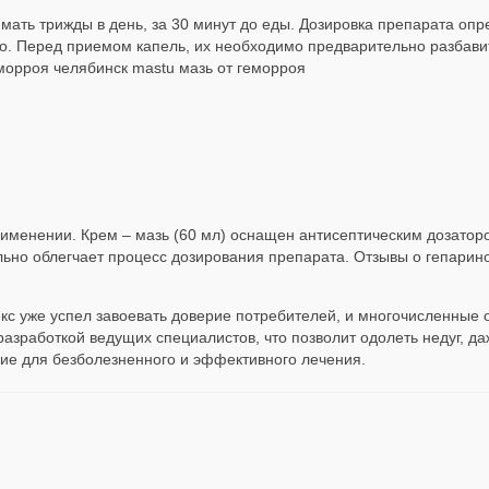
мать трижды в день, за 30 минут до еды. Дозировка препарата опр
ого. Перед приемом капель, их необходимо предварительно разбави
морроя челябинск mastu мазь от геморроя
рименении. Крем – мазь (60 мл) оснащен антисептическим дозатор
ельно облегчает процесс дозирования препарата. Отзывы о гепари
екс уже успел завоевать доверие потребителей, и многочисленные
разработкой ведущих специалистов, что позволит одолеть недуг, д
ие для безболезненного и эффективного лечения.