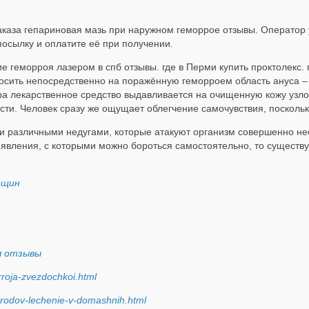
аказа гепариновая мазь при наружном геморрое отзывы. Оператор у
посылку и оплатите её при получении.
 геморроя лазером в спб отзывы. где в Перми купить проктолекс.
осить непосредственно на поражённую геморроем область ануса – 
а лекарственное средство выдавливается на очищенную кожу узл
ти. Человек сразу же ощущает облегчение самочувствия, поскольк
 различными недугами, которые атакуют организм совершенно нео
с явления, с которыми можно бороться самостоятельно, то существ
ещин
оя отзывы
rroja-zvezdochkoi.html
e-rodov-lechenie-v-domashnih.html