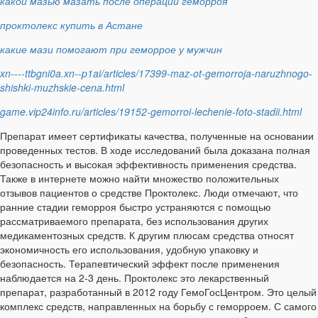
какой мазью мазать после операции геморроя
проктолекс купить в Астане
какие мази помогают при геморрое у мужчин
xn----ttbgni0a.xn--p1ai/articles/17399-maz-ot-gemorroja-naruzhnogo-
shishki-muzhskie-cena.html
game.vip24info.ru/articles/19152-gemorroi-lechenie-foto-stadii.html
Препарат имеет сертификаты качества, полученные на основании
проведенных тестов. В ходе исследований была доказана полная
безопасность и высокая эффективность применения средства.
Также в интернете можно найти множество положительных
отзывов пациентов о средстве Проктолекс. Люди отмечают, что
ранние стадии геморроя быстро устраняются с помощью
рассматриваемого препарата, без использования других
медикаментозных средств. К другим плюсам средства относят
экономичность его использования, удобную упаковку и
безопасность. Терапевтический эффект после применения
наблюдается на 2-3 день. Проктолекс это лекарственный
препарат, разработанный в 2012 году ГемоГосЦентром. Это целый
комплекс средств, направленных на борьбу с геморроем. С самого