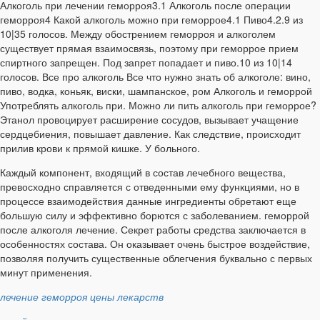
Алкоголь при лечении геморроя3.1 Алкоголь после операции
геморроя4 Какой алкоголь можно при геморрое4.1 Пиво4.2.9 из
10|35 голосов. Между обострением геморроя и алкоголем
существует прямая взаимосвязь, поэтому при геморрое прием
спиртного запрещен. Под запрет попадает и пиво.10 из 10|14
голосов. Все про алкоголь Все что нужно знать об алкоголе: вино,
пиво, водка, коньяк, виски, шампанское, ром Алкоголь и геморрой
Употреблять алкоголь при. Можно ли пить алкоголь при геморрое?
Этанол провоцирует расширение сосудов, вызывает учащение
сердцебиения, повышает давление. Как следствие, происходит
прилив крови к прямой кишке. У больного.
Каждый компонент, входящий в состав лечебного вещества,
превосходно справляется с отведенными ему функциями, но в
процессе взаимодействия данные ингредиенты обретают еще
большую силу и эффективно борются с заболеванием. геморрой
после алкоголя лечение. Секрет работы средства заключается в
особенностях состава. Он оказывает очень быстрое воздействие,
позволяя получить существенные облегчения буквально с первых
минут применения.
лечение геморроя цены лекарств