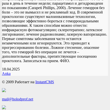
раза в день в течение недели; парацетамол и дегидрокодеин
по показаниям (Carapeti Phillips, 2000). Лечение геморроя без
боли – это не вымысел и не рекламный ход. В современной
проктологии существуют малоинвазивные технологии,
позволяющие эффективно бороться с геморроидальными
образованиями. К таким способам можно отнести:
инфракрасную фотокоагуляцию; склеротерапию; латексное
лигирование; лечение радиоволнами; лазерную вапоризацию.
Первые симптомы заболевания часто остаются
незамеченными или игнорируются. Это приводит к
прогрессированию болезни. Ложное стеснение, опасение
того, что геморрой без операции не лечится –
дополнительные факторы, препятствующие посещению
проктолога. Записаться на прием. ФИО.
18.04.2025
Anka
© 2009
Работает на
InstantCMS
mail@holodprof.net