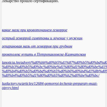
Лекарство прошло сертификацию.
какие мази при кровоточащем геморрое
острый геморрой симптомы и лечение у мужчин
гепариновая мазь от геморроя при грудном
проктолекс купить в Петропавловске-Камчатском
lanoticia.hn/advert/%d0%bb%d0%b5%d1%87%d0%b5%d0%bd%
%d0%b3%d0%b5%d0%bc%d0%be%d1%80%d1%80%d0%be%d1%
%d0%b4%d0%b5%d0%bd%d0%b5%d0%b6%d0%bd%d1%8b%d0%
%d0%b4%d0%b5%d1%80%d0%b5%d0%b2%d0%be%d0%bc/
luxfactory.ru/articles/12684-gemorroi-lechenie-preparaty-mazi-
otzyvy.html