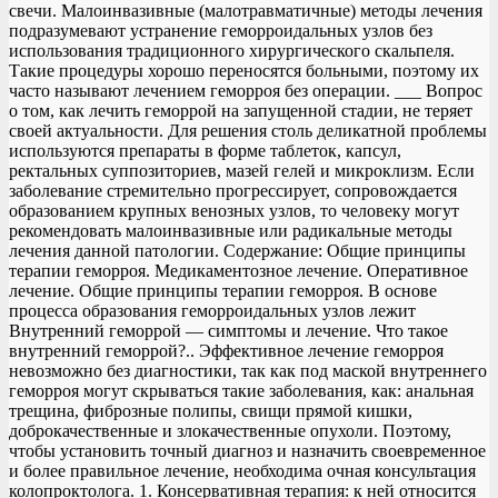
свечи. Малоинвазивные (малотравматичные) методы лечения
подразумевают устранение геморроидальных узлов без
использования традиционного хирургического скальпеля.
Такие процедуры хорошо переносятся больными, поэтому их
часто называют лечением геморроя без операции. ___ Вопрос
о том, как лечить геморрой на запущенной стадии, не теряет
своей актуальности. Для решения столь деликатной проблемы
используются препараты в форме таблеток, капсул,
ректальных суппозиториев, мазей гелей и микроклизм. Если
заболевание стремительно прогрессирует, сопровождается
образованием крупных венозных узлов, то человеку могут
рекомендовать малоинвазивные или радикальные методы
лечения данной патологии. Содержание: Общие принципы
терапии геморроя. Медикаментозное лечение. Оперативное
лечение. Общие принципы терапии геморроя. В основе
процесса образования геморроидальных узлов лежит
Внутренний геморрой — симптомы и лечение. Что такое
внутренний геморрой?.. Эффективное лечение геморроя
невозможно без диагностики, так как под маской внутреннего
геморроя могут скрываться такие заболевания, как: анальная
трещина, фиброзные полипы, свищи прямой кишки,
доброкачественные и злокачественные опухоли. Поэтому,
чтобы установить точный диагноз и назначить своевременное
и более правильное лечение, необходима очная консультация
колопроктолога. 1. Консервативная терапия: к ней относится