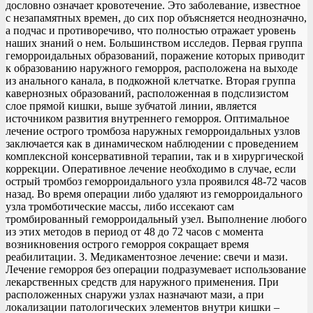
дословно означает кровотечение. Это заболевание, известное
с незапамятных времен, до сих пор объясняется неоднозначно,
а подчас и противоречиво, что полностью отражает уровень
наших знаний о нем. Большинством исследов. Первая группа
геморроидальных образований, поражение которых приводит
к образованию наружного геморроя, расположена на выходе
из анального канала, в подкожной клетчатке. Вторая группа
кавернозных образований, расположенная в подслизистом
слое прямой кишки, выше зубчатой линии, является
источником развития внутреннего геморроя. Оптимальное
лечение острого тромбоза наружных геморроидальных узлов
заключается как в динамическом наблюдении c проведением
комплексной консервативной терапии, так и в хирургической
коррекции. Оперативное лечение необходимо в случае, если
острый тромбоз геморроидального узла проявился 48-72 часов
назад. Во время операции либо удаляют из геморроидального
узла тромботические массы, либо иссекают сам
тромбированный геморроидальный узел. Выполнение любого
из этих методов в период от 48 до 72 часов с момента
возникновения острого геморроя сокращает время
реабилитации. 3. Медикаментозное лечение: свечи и мази.
Лечение геморроя без операции подразумевает использование
лекарственных средств для наружного применения. При
расположенных снаружи узлах назначают мази, а при
локализации патологических элементов внутри кишки –