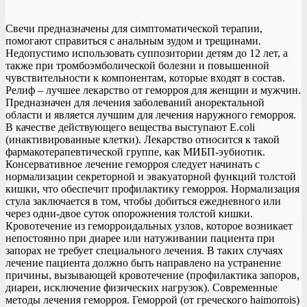
Свечи предназначены для симптоматической терапии,
помогают справиться с анальным зудом и трещинами.
Недопустимо использовать суппозитории детям до 12 лет, а
также при тромбоэмболической болезни и повышенной
чувствительности к компонентам, которые входят в состав.
Релиф – лучшее лекарство от геморроя для женщин и мужчин.
Предназначен для лечения заболеваний аноректальной
области и является лучшим для лечения наружного геморроя.
В качестве действующего вещества выступают E.coli
(инактивированные клетки). Лекарство относится к такой
фармакотерапевтической группе, как МИБП-эубиотик.
Консервативное лечение геморроя следует начинать с
нормализации секреторной и эвакуаторной функций толстой
кишки, что обеспечит профилактику геморроя. Нормализация
стула заключается в том, чтобы добиться ежедневного или
через одни-двое суток опорожнения толстой кишки.
Кровотечение из геморроидальных узлов, которое возникает
непостоянно при диарее или натуживании пациента при
запорах не требует специального лечения. В таких случаях
лечение пациента должно быть направлено на устранение
причины, вызывающей кровотечение (профилактика запоров,
диареи, исключение физических нагрузок). Современные
методы лечения геморроя. Геморрой (от греческого haimorrois)