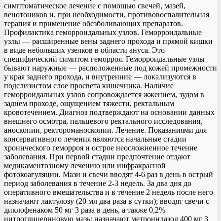
симптоматическое лечение с помощью свечей, мазей,
венотоников и, при необходимости, противовоспалительная
терапия и применение обезболивающих препаратов.
Профилактика геморроидальных узлов. Геморроидальные
узлы — расширенные вены заднего прохода и прямой кишки
в виде небольших узелков в области ануса. Это
специфический симптом геморроя. Геморроидальные узлы
бывают наружные — расположенные под кожей промежности
у края заднего прохода, и внутренние — локализуются в
подслизистом слое просвета кишечника. Наличие
геморроидальных узлов сопровождается жжением, зудом в
заднем проходе, ощущением тяжести, ректальным
кровотечением. Диагноз подтверждают на основании данных
внешнего осмотра, пальцевого ректального исследования,
аноскопии, ректороманоскопии. Лечение. Показаниями для
консервативного лечения являются начальные стадии
хронического геморроя и острое неосложненное течение
заболевания. При первой стадии предпочтение отдают
медикаментозному лечению или инфракрасной
фотокоагуляции. Мази и свечи вводят 4-6 раз в день в острый
период заболевания в течение 2-3 недель. За два дня до
оперативного вмешательства и в течение 2 недель после него
назначают лактулозу (20 мл два раза в сутки); вводят свечи с
диклофенаком 50 мг 3 раза в день, а также 0,2%
нитроглицериновую мазь; назначают метронидазол 400 мг 3