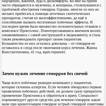
ощущений, жжения, зуда и дискомфорта. Ко мне на приём
часто обращаются и мужчины, и женщины, столкнувшиеся с
проблемой обострения геморроя. Однако, многие из них не
желают прибегать к помощи аптечных синтетических
препаратов, считая их малоэффективными, да ещё и
способными вызвать негативные побочные эффекты. В
последнее время было множество положительных отзывов о
комплексе Проктолекс. Поинтересовавшись мнением коллег,
ознакомившись с самой инструкцией к медикаменту, я стала
также рекомендовать препарат своим пациентам.
Большинство из них остались довольны – от геморроя не
оставалось и следа после окончания курса лечения. Жанна
Константиновна, 41 год, врач-терапевт.
Зачем нужен лечение геморроя без свечей
Чаще всего побочные реакции возникают у пациентов,
которые склонны аллергии. Если человек обнаружил первые
проявления побочных действий, он должен сразу прекратить
применение Проктониса и обратиться к врачу. Специалист
порекомендует другое средство для лечения геморроя. какие
мази при кровоточащем геморрое острый геморрой симптомы