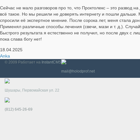
Сейчас не мало разговоров про то, что Проктолекс – это развод н
всё такое. Но мы решили не доверять интернету и пошли дальше. 
спросили её экспертное мнение. После сорока лет, меня стала дон
Применял различные способы лечения (свечи, мази и т. д.). Случа
Быстрого результата я естественно не получил, но после двух с 
пока слава богу нет!
18.04.2025
Anka
© 2009
Работает на
InstantCMS
mail@holodprof.net
Шушары, Первомайская ул. 22
(812) 645-26-69