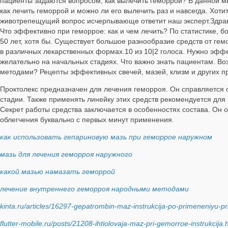
пациенты задаются вопросом, как вылечить геморрой? В данной 
как лечить геморрой и можно ли его вылечить раз и навсегда. Хо
животрепещущий вопрос исчерпывающе ответит наш эксперт.Здравс
Что эффективно при геморрое: как и чем лечить? По статистике, 
50 лет, хотя бы. Существует большое разнообразие средств от г
в различных лекарственных формах.10 из 10|2 голоса. Нужно эффе
желательно на начальных стадиях. Что важно знать пациентам. В
методами? Рецепты эффективных свечей, мазей, клизм и других 
Проктолекс предназначен для лечения геморроя. Он справляется 
стадии. Также применять линейку этих средств рекомендуется дл
Секрет работы средства заключается в особенностях состава. Он 
облегчения буквально с первых минут применения.
как использовать гепариновую мазь при геморрое наружном
мазь для лечения геморроя наружного
какой мазью намазать геморрой
лечение внутреннего геморроя народными методами
kinta.ru/articles/16297-gepatrombin-maz-instrukcija-po-primeneniyu-p
flutter-mobile.ru/posts/21208-ihtiolovaja-maz-pri-gemorroe-instrukcija.