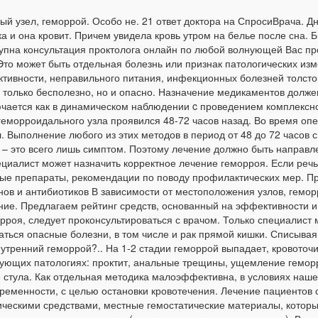
ый узел, геморрой. Особо не. 21 ответ доктора на СпросиВрача. Д
а и она кровит. Причем увидела кровь утром на белье после сна. Бы
ступна консультация проктолога онлайн по любой волнующей Вас 
Это может быть отдельная болезнь или признак патологических изм
активности, неправильного питания, инфекционных болезней толст
 только бесполезно, но и опасно. Назначение медикаментов долже
чается как в динамическом наблюдении c проведением комплексной
геморроидального узла проявился 48-72 часов назад. Во время оп
 Выполнение любого из этих методов в период от 48 до 72 часов 
е – это всего лишь симптом. Поэтому лечение должно быть напра
ециалист может назначить корректное лечение геморроя. Если речь
ые препараты, рекомендации по поводу профилактических мер. Пр
нов и антибиотиков В зависимости от местоположения узлов, гемо
ение. Предлагаем рейтинг средств, основанный на эффективности 
орроя, следует проконсультироваться с врачом. Только специалист
аться опасные болезни, в том числе и рак прямой кишки. Списыва
тренний геморрой?.. На 1-2 стадии геморрой выпадает, кровоточит
твующих патологиях: проктит, анальные трещины, ущемление гемор
ле стула. Как отдельная методика малоэффективна, в условиях наш
ременности, с целью остановки кровотечения. Лечение пациентов 
ическими средствами, местные гемостатические материалы, котор