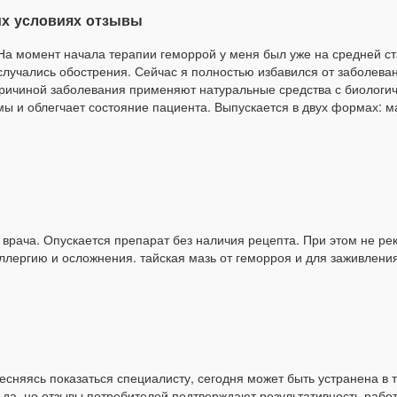
их условиях отзывы
На момент начала терапии геморрой у меня был уже на средней ста
случались обострения. Сейчас я полностью избавился от заболева
ричиной заболевания применяют натуральные средства с биологиче
ы и облегчает состояние пациента. Выпускается в двух формах: ма
врача. Опускается препарат без наличия рецепта. При этом не ре
ллергию и осложнения. тайская мазь от геморроя и для заживления
сняясь показаться специалисту, сегодня может быть устранена в т
 да, но отзывы потребителей подтверждают результативность рабо