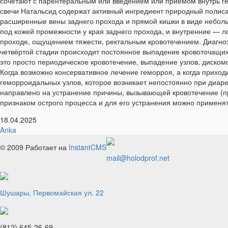
сочетают с парентеральным или введением или приёмом внутрь ге
свечи Натальсид содержат активный ингредиент природный полис
расширенные вены заднего прохода и прямой кишки в виде небол
под кожей промежности у края заднего прохода, и внутренние — 
проходе, ощущением тяжести, ректальным кровотечением. Диагноз
четвёртой стадии происходит постоянное выпадение кровоточащих 
это просто периодическое кровотечение, выпадение узлов, дискомф
Когда возможно консервативное лечение геморроя, а когда приход
геморроидальных узлов, которое возникает непостоянно при диаре
направлено на устранение причины, вызывающей кровотечение (пр
признаком острого процесса и для его устранения можно применя
18.04.2025
Anka
© 2009
Работает на
InstantCMS
mail@holodprof.net
Шушары, Первомайская ул. 22
(812) 645-26-69