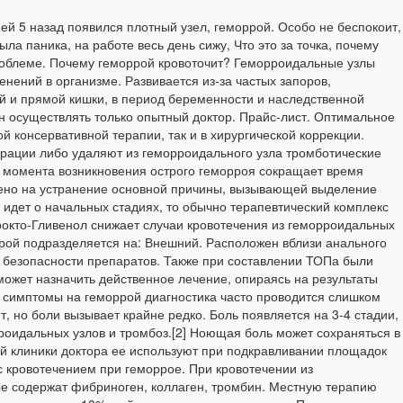
ней 5 назад появился плотный узел, геморрой. Особо не беспокоит,
ла паника, на работе весь день сижу, Что это за точка, почему
проблеме. Почему геморрой кровоточит? Геморроидальные узлы
енений в организме. Развивается из-за частых запоров,
ой и прямой кишки, в период беременности и наследственной
н осуществлять только опытный доктор. Прайс-лист. Оптимальное
 консервативной терапии, так и в хирургической коррекции.
ерации либо удаляют из геморроидального узла тромботические
с момента возникновения острого геморроя сокращает время
влено на устранение основной причины, вызывающей выделение
 идет о начальных стадиях, то обычно терапевтический комплекс
окто-Гливенол снижает случаи кровотечения из геморроидальных
ррой подразделяется на: Внешний. Расположен вблизи анального
и безопасности препаратов. Также при составлении ТОПа были
 может назначить действенное лечение, опираясь на результаты
я симптомы на геморрой диагностика часто проводится слишком
, но боли вызывает крайне редко. Боль появляется на 3-4 стадии,
роидальных узлов и тромбоз.[2] Ноющая боль может сохраняться в
ей клиники доктора ее используют при подкравливании площадок
с кровотечением при геморрое. При кровотечении из
ые содержат фибриноген, коллаген, тромбин. Местную терапию