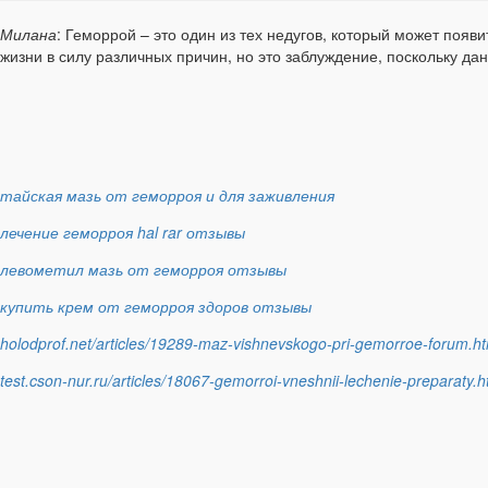
Милана
: Геморрой – это один из тех недугов, который может появ
жизни в силу различных причин, но это заблуждение, поскольку да
тайская мазь от геморроя и для заживления
лечение геморроя hal rar отзывы
левометил мазь от геморроя отзывы
купить крем от геморроя здоров отзывы
holodprof.net/articles/19289-maz-vishnevskogo-pri-gemorroe-forum.ht
test.cson-nur.ru/articles/18067-gemorroi-vneshnii-lechenie-preparaty.h