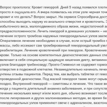
Вопрос проктолога: Кровит геморрой. Дней 5 назад появился плотн
просто я ощущала.его. А вчера появилась на этом узле черная точк
кровит и что делать? Вопрос закрыт. На сервисе СпросиВрача до
способны выходить наружу из анального отверстия и кровоточить. 
избыточного веса, малоподвижного образа жизни, недостаточной 
предрасположенности. Лечить геморрой в домашних условиях – не
лечение острого тромбоза наружных геморроидальных узлов заклю
Оперативное лечение необходимо в случае, если острый тромбоз 
массы, либо иссекают сам тромбированный геморроидальный узел.
реабилитации. Лечение кровотечений при геморрое. Кровотечени
крови. Только на основе компетентных диагностических данных сп
включает в себя специальную щадящую кишечник диету, витаминн
узлов благодаря трибенозиду; Прокто-Гливенол не содержит гормо
отверстия в подкожной клетчатке. Незамедлительно начинать леч
учтены отзывы пациентов. Перед тем, как выбрать таблетки от гем
проведенной диагностики. Под маской геморроя также могут скрыв
поздно. Внутренний геморрой — симптомы и лечение. Что такое вну
когда у пациента длительный анамнез заболевания, и при сопутс
течение нескольких минут и/или всего дня, обычно возникает пос
после лигирования и других малоинвазивных методик, во время бе
геморроидальных узлов применяют свечи с адреналином, вазотон