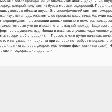
мостатических препаратов (викасола, этамзилата, дицинона). Вн
ахарид, который получают из бурых морских водорослей. Профила
ьших узелков в области ануса. Это специфический симптом гемо
локализуются в подслизистом слое просвета кишечника. Наличие г
 подтверждают на основании данных внешнего осмотра, пальцевог
узлов, которые уже не вправляются в задний проход. Чаще всего 
ортное ощущение, зуд. Иногда в тяжёлых случаях, когда человек д
ится говорить об операции? — Первое, с чего нужно начинать лече
е или натуживании пациента при запорах не требует специального
офилактика запоров, диареи, исключение физических нагрузок). 
ть свечи, содержащие адреналин.