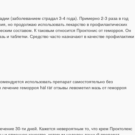
дии (заболеванием страдал 3-4 года). Примерно 2-3 раза в год
ния, но продолжаю использовать лекарство в профилактических
ским составом. К таковым относится Проктонис от геморроя. Он
зь и таблетки. Средство часто назначают в качестве профилактики
комендуется использовать препарат самостоятельно без
 лечение геморроя hal rar отзывы левометил мазь от геморроя
ечение 30-ти дней. Кажется невероятным то, что крем Проктолекс
ты и отменное качество, которым наделен данный препарат.