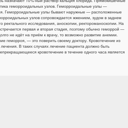
утрь назначают 10%-ный раствор кальция хлорида. Прямокишечные
ктика геморроидальных узлов. Геморроидальные узлы —
рроя. Геморроидальные узлы бывают наружные — расположенные
еморроидальных узлов сопровождается жжением, зудом в заднем
о ректального исследования, аноскопии, ректороманоскопии. На
встречается первая и вторая стадия, поэтому обычно геморрой —
олго не идёт на приём к врачу, то возможно развитие анемии.
ние геморроя, — это поверить своему доктору. Кровотечение из
 лечения. В таких случаях лечение пациента должно быть
Непрекращающееся кровотечение в течение одного часа является