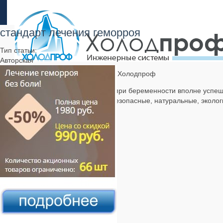
стандарт лечения геморроя
Тип статьи:
Авторская
стандарт лечения геморроя — Холодпроф
Однако, Проктолекс комплекс при беременности вполне успе
составе присутствуют только безопасные, натуральные, экол
mail@holodprof.net
Шушары, Первомайская ул. 22