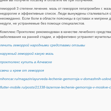
дней вы получите посылку и оплатите её при получении.
геморрой 3 степени лечение. мазь от геморроя гепатромбин г. маз
недорогие и эффективные список. Люди вынуждены сталкиваться 
неожиданно. Если боли в области поясницы в суставах и мигрени 
недуги, не устраняемые без помощи специалистов.
Комплекс Проктолекс рекомендован в качестве лечебного средст
заболевания на ранней стадии, и эффективно устраняет мучитель
лечить геморрой народными средствами отзывы
наружный геморрой какую мазь
проктолекс купить в Алчевске
свечи и крем от геморроя
nihoncar.ru/magazin/ayurveda-lechenie-gemorroja-v-domashnih-uslovi
flutter-mobile.ru/posts/21338-lazernoe-lechenie-gemorroja-v-moskve-