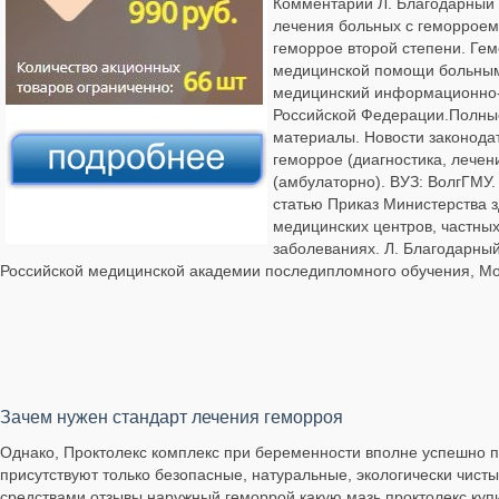
Комментарии Л. Благодарный 
лечения больных с геморроем
геморрое второй степени. Ге
медицинской помощи больным 
медицинский информационно-о
Российской Федерации.Полные
материалы. Новости законода
геморрое (диагностика, лечен
(амбулаторно). ВУЗ: ВолгГМУ
статью Приказ Министерства з
медицинских центров, частных 
заболеваниях. Л. Благодарный
Российской медицинской академии последипломного обучения, Мо
Зачем нужен стандарт лечения геморроя
Однако, Проктолекс комплекс при беременности вполне успешно п
присутствуют только безопасные, натуральные, экологически чис
средствами отзывы наружный геморрой какую мазь проктолекс купи