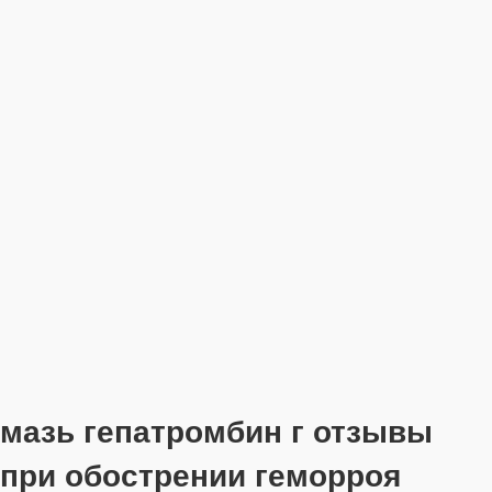
мазь гепатромбин г отзывы
при обострении геморроя