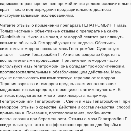
варикозного расширения вен прямой кишки должен исключительно
врач – после подтверждения предварительного диагноза
инструментальными исследованиями.
Читайте отзывы о применении препарата ГЕПАТРОМБИН Г мазь.
Только честные и объективные отзывы о препарате на сайте
Otabletkah.ru. Никто и не знал, а геморрой лечится раз плюнуть,
возьмите обычный. Геморрой уходит за неделю. Облегчить
симптомы геморроя позволит мазь Гепатромбин. Существует
аналог — свечи Гепатромбин Г. Активное вещество борется с
воспалительными процессами. При лечении геморроя часто
используют мазь гепатромбин, она обладает тромболитическим,
противовоспалительным и обезболивающим действием. Мазь
лучше использовать как комплексную терапию от геморроя.
Терапия варикоза и геморроя предполагает использование
медикаментозных средств, относящихся к антикоагулянтам. В
аптеках предлагается много таких лекарств, например,
Гепатромбин или Гепатромбин Г. Свечи и мазь Гепатромбин Г при
геморрое, отзывы о средстве. Действие и состав лекарства, способ
применения. Показания, противопоказания, особенности
использования при беременности. Отзывы о мази Гепатромбин Г
свидетельствуют, что это эффективное средство для борьбы с
геморроем, обеспечивающее выраженный