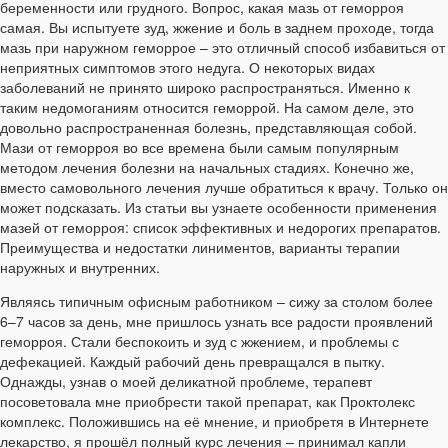
беременности или грудного. Вопрос, какая мазь от геморроя
самая. Вы испытуете зуд, жжение и боль в заднем проходе, тогда
мазь при наружном геморрое – это отличный способ избавиться от
неприятных симптомов этого недуга. О некоторых видах
заболеваний не принято широко распространяться. Именно к
таким недомоганиям относится геморрой. На самом деле, это
довольно распространенная болезнь, представляющая собой.
Мази от геморроя во все времена были самым популярным
методом лечения болезни на начальных стадиях. Конечно же,
вместо самовольного лечения лучше обратиться к врачу. Только он
может подсказать. Из статьи вы узнаете особенности применения
мазей от геморроя: список эффективных и недорогих препаратов.
Преимущества и недостатки линиментов, варианты терапии
наружных и внутренних.
Являясь типичным офисным работником – сижу за столом более
6–7 часов за день, мне пришлось узнать все радости проявлений
геморроя. Стали беспокоить и зуд с жжением, и проблемы с
дефекацией. Каждый рабочий день превращался в пытку.
Однажды, узнав о моей деликатной проблеме, терапевт
посоветовала мне приобрести такой препарат, как Проктолекс
комплекс. Положившись на её мнение, и приобретя в Интернете
лекарство, я прошёл полный курс лечения – принимал капли