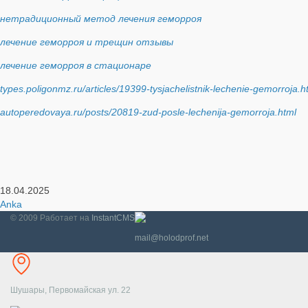
нетрадиционный метод лечения геморроя
лечение геморроя и трещин отзывы
лечение геморроя в стационаре
types.poligonmz.ru/articles/19399-tysjachelistnik-lechenie-gemorroja.h
autoperedovaya.ru/posts/20819-zud-posle-lechenija-gemorroja.html
18.04.2025
Anka
© 2009
Работает на
InstantCMS
mail@holodprof.net
Шушары, Первомайская ул. 22