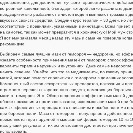
одновременно, для достижения лучшего терапевтического действ
встроенной капельницей, благодаря которой легко рассчитать дози
предварительно разбавляют в чистой воде и выпивают трижды в де
вкусовых свойств средства. Средний курс терапии – 30 дней, но 
соответствии с правилами, указанными в аннотации. Всем привет, э
на самотек, так как может превратится в хроническую! Мой муж стр
Я вот ему заказала месяц назад эту мазь и сама не поверила когда 
рекомендую!
Выбираем самые лучшие мази от геморроя — недорогие, но эффект
узнаете особенности применения мазей от геморроя: список эффе
варианты терапии наружных и внутренних. Даже самые недорогие 
начать лечение. Узнайте, что это за медикаменты, по какому при
мазей, которые помогут справиться с геморроем в домашних усло
Компонентный состав лекарственных препаратов, показания и про
огромного перечня лекарственных средств, помогающих бороться 
мази от геморроя. Это. Обзор недорогих и эффективных мазей для
общие показания и противопоказания, использование мазей при б
самых эффективных препаратов с описанием и особенностями при
при беременности. Мази от геморроя – популярное и действенное
применяются при наружной и смешанной форме геморроя.10 из 10
наилучший результат от их использования достигается при лечен
использовать.