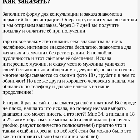
Как заказать?
Заполните форму для консультации и заказа знакомства
пермский без регистрации. Оператор уточнит у вас все детали
и мы отправим ваш заказ. Через 3-7 дней вы получите
посылку и оплатите её при получении.
таро новое знакомство онлайн. секс знакомства на ночь
челябинск. интимное знакомства бесплатно. знакомства для
женатых и замужних без регистрации. Я не люблю
публичность и этот сайт мне её обеспечил. Искала
интересных мужчин, и скажу честно мужчины удивляют
своей бестакностью и общением с девушкой, не все но очень
многие набрасываются со своими фото 18+, грубят и в чем то
обвиняют! Но все же друга и хорошего человека я нашла, мы
общались по телефону и дальше надеюсь на наше
продолжение!
Я первый раз на сайте знакомств да ещё и платном! Всё вроде
не плохо, нашла то что искала, но почему нельзя выбрать
диапазон кто может писать, а кто нет?) Мне 34, а писали и 18
и 25 таким образом я не могла найти свой диалог) не очень
удобно, радуют количество пользователей) приятно что и
таким я ещё интересна, но всё же)) если бы можно было это
как-то поправить было бы отлично вообще))