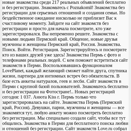
новые знакомства среди 217 реальных объявлений бесплатно
и без регистрации. Знакомьтесь с Poznakomil! Знакомства без
регистрации для серьезных отношений и создания семьи. Но
бездейственное ожидание нисколько не приблизит Вас к
счастливому моменту. Зайдите на сайт знакомств без
регистрации и просто для начала посмотрите, кто уже
зарегистрировался. Вы непременно решите. Знакомства с
новыми людьми Пермский край. Общение, новые друзья
мужчины и женщины Пермский край, Россия. Знакомства.
Поиск. Войти. Регистрация. Зарегистрируйтесь и посмотрите
кто из ваших друзей уже здесь! Знакомства Пермь с фото и
телефонами реальных людей. С кем поможет встретиться сайт
знакомств в Перми. Воспользовавшись функционалом
LovePlanet, каждый желающий сможет найти друга, спутника
жизни, партнера для интимных встреч без обязательств. В
базе есть анкеты натуралов, геев и лесби. Сайт знакомств в
Перми с крупной базой пользователей. Знакомьтесь бесплатно
и без регистрации на Фотостране!.. Новых регистраций
сегодня: 1 037. Анюта Kiss г. Пермь только что
зарегистрировалась на сайте. Знакомства Пермь (Пермский
край, Россия). Девушки, парни, мужчины и женщины — все
знакомятся тут, любую анкету можно посмотреть бесплатно
без регистрации. Мы специально создали сайт, чтобы все тут
общались. Знакомства в Перми для бесплатного поиска любви
и отношений без регистрации. Сайт знакомств Love.ru собрал