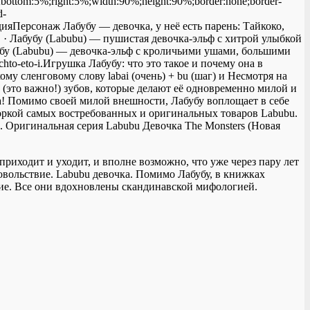
%;bottom:5%;right:5%;width:90%;height:90%;border:none;border-
d-
педияПерсонаж Лабубу — девочка, у неё есть парень: Тайкоко,
 г. · Лабубу (Labubu) — пушистая девочка-эльф с хитрой улыбкой
Лабубу (Labubu) — девочка-эльф с кроличьими ушами, большими
-chto-eto-i.Игрушка Лабубу: что это такое и почему она в
му сленговому слову labai (очень) + bu (шаг) и Несмотря на
(это важно!) зубов, которые делают её одновременно милой и
чка! Помимо своей милой внешности, Лабубу воплощает в себе
боркой самых востребованных и оригинальных товаров Labubu.
 Оригинальная серия Labubu Девочка The Monsters (Новая
риходит и уходит, и вполне возможно, что уже через пару лет
овольствие. Labubu девочка. Помимо Лабубу, в книжках
чие. Все они вдохновлены скандинавской мифологией.