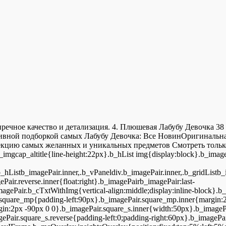
ное качество и детализация. 4. Плюшевая Лабубу Девочка 38 
ивной подборкой самых Лабубу Девочка: Все НовинОригинальная
цию самых желанных и уникальных предметов Смотреть только рез
_imgcap_altitle{line-height:22px}.b_hList img{display:block}.b_imag
.b_hListb_imagePair.inner,.b_vPaneldiv.b_imagePair.inner,.b_gridListb
Pair.reverse.inner{float:right}.b_imagePairb_imagePair:last-
imagePair.b_cTxtWithImg{vertical-align:middle;display:inline-block}.
.square_mp{padding-left:90px}.b_imagePair.square_mp.inner{margin:
rgin:2px -90px 0 0}.b_imagePair.square_s.inner{width:50px}.b_imageP
ePair.square_s.reverse{padding-left:0;padding-right:60px}.b_imagePai