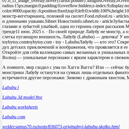
0}.b_ci_image_overlay:hover{cursor:pointer}.insightsOverlay,#Over
radius:15px;margin:0;padding:0;overflow:hidden;z-index:9;displa
color:#000;opacity:.6;position:fixed;top:0;left:0;width:100%;he
монстр-вегетарианец, похожий на скелет.Food.rufood.ru › artic
и длинными ушками.Sibnet Новостиinfo.sibnet.ru › articleЗубас
глазами и зубастой улыбкой, одна из героинь серии рассказов Монс
тренде11 июн. 2025 г. · По своей природе Лабубу не монстр, а 
слегка пугающую внешность, Лабубу (Labubu) — девочка! У неё
toybytoy.comtoybytoy.com › toy › LabubuЛабубу — кто это? Сек
дух детских приключений и воображения, что проявляется в е
Откройте для себя коллекцию самых желанных и уникальных п
Волна) — уникальные персонажи с ярким характером и свежим
А помните, мир сходил с ума по Хагги Вагги? Или — сейчас бу
монстрики Лабубу останутся на сумках лишь отдельных фанатов
встречаются другие персонажи: Зимомо с драконьим хвостом, 
Labubu l
Labubu 3d model free
Labubu worksheets
Labubu com
welder.samus70.ru/posts/836073-originalnyi-labubu-skolko.html