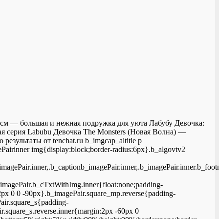
см — большая и нежная подружка для уюта Лабубу Девочка:
 серия Labubu Девочка The Monsters (Новая Волна) —
ультаты от tenchat.ru b_imgcap_altitle p
ePairinner img{display:block;border-radius:6px}.b_algovtv2
_imagePair.inner,.b_captionb_imagePair.inner,.b_imagePair.inner.b_fo
b_imagePair.b_cTxtWithImg.inner{float:none;padding-
2px 0 0 -90px}.b_imagePair.square_mp.reverse{padding-
air.square_s{padding-
r.square_s.reverse.inner{margin:2px -60px 0