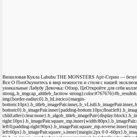
Виниловая Кукла Labubu THE MONSTERS Арт-Серии — безупреч
Все О ПопОкунитесь в мир нежности и стиля с нашей эксклюз
уникальные Лабубу Девочка: Обзор, ЦеОткройте для себя коллек
strong,.b_imgcap_altitleb_factrow strong{color:#767676}#b_resultsb
img{border-radius:0}.b_hListcico{margin-
bottom:10px}.b_titleb_imagePair.inner,.b_vListli.b_imagePair.inner,
bottom:0}.b_imagePair.inner{padding-bottom:10px;float:left}.b_image
child:after{clear:none}.b_algob_titleb_imagePair{display:block}.b_
right:10px}.b_imagePair.square_mp.inner{width:80px}.b_imagePair
left:0;padding-right:90px}.b_imagePair.square_mp.reverse.inner{ma
left:60px}.b_imagePair.square_s.inner{margin:2px 0 0 -60px}.b_imag