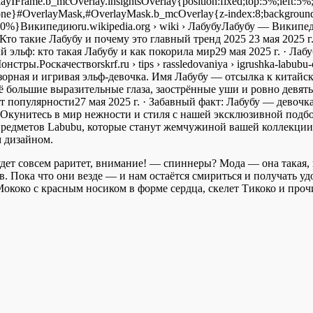
layIFrame.b_mcOverlay.insightsOverlay{position:fixed;top:5%;left:5
y:none}#OverlayMask,#OverlayMask.b_mcOverlay{z-index:8;backgroun
ight:100%}Википедиюru.wikipedia.org › wiki › ЛабубуЛабубу — Вики
lesКто такие Лабубу и почему это главный тренд 2025 23 мая 2025
тый эльф: кто такая Лабубу и как покорила мир29 мая 2025 г. · 
тры.Роскачествоrskrf.ru › tips › rassledovaniya › igrushka-labubu
озорная и игривая эльф-девочка. Имя Лабубу — отсылка к китайско
 большие выразительные глаза, заострённые уши и ровно девять 
рет популярности27 мая 2025 г. · Забавный факт: Лабубу — дево
е Окунитесь в мир нежности и стиля с нашей эксклюзивной под
редметов Labubu, которые станут жемчужиной вашей коллекции.
 дизайном.
дет совсем раритет, внимание! — спиннеры? Мода — она такая, п
. Пока что они везде — и нам остаётся смириться и получать уд
Мококо с красным носиком в форме сердца, скелет Тикоко и про