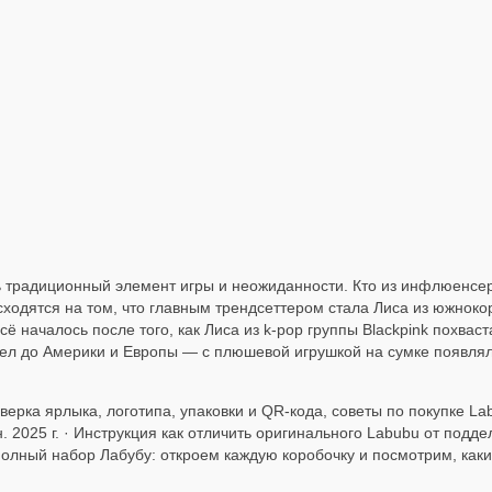
ь традиционный элемент игры и неожиданности. Кто из инфлюенсер
сходятся на том, что главным трендсеттером стала Лиса из южнокор
ё началось после того, как Лиса из k-pop группы Blackpink похвас
шел до Америки и Европы — с плюшевой игрушкой на сумке появлял
рка ярлыка, логотипа, упаковки и QR-кода, советы по покупке Labubu.
 2025 г. · Инструкция как отличить оригинального Labubu от подде
полный набор Лабубу: откроем каждую коробочку и посмотрим, каки