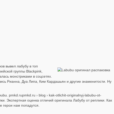
ов вывел лабубу в топ
ейской группы Blackpink,
талась монстриками в соцсетях.
ись Рианна, Дуа Липа, Ким Кардашьян и другие знаменитости. Ну
 pmkd.rupmkd.ru › blog › kak-otlichit-originalnyj-labubu-ot-
лки. Экспертная оценка отличий оригинала Лабубу от реплики. Как
е герои нам попадутся.