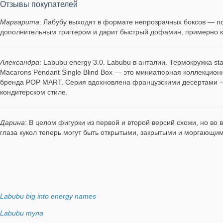
Отзывы покупателей
Маргарита
: Лабубу выходят в формате непрозрачных боксов — пок
дополнительным триггером и дарит быстрый дофамин, примерно к
Александра
: Labubu energy 3.0. Labubu в анталии. Термокружка s
Macarons Pendant Single Blind Box — это миниатюрная коллекцион
бренда POP MART. Серия вдохновлена французскими десертами — 
кондитерском стиле.
Дарина
: В целом фигурки из первой и второй версий схожи, но во
глаза кукол теперь могут быть открытыми, закрытыми и моргающим
Labubu big into energy names
Labubu тула