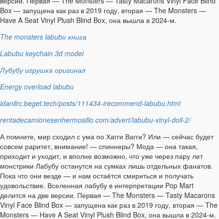
версии. Первая — The Monsters — Tasty Macarons Vinyl Face Blind
Box — запущена как раз в 2019 году, вторая — The Monsters —
Have A Seat Vinyl Plush Blind Box, она вышла в 2024-м.
The monsters labubu книга
Labubu keychain 3d model
Лубубу игрушка оригинал
Energy overload labubu
idanilrc.beget.tech/posts/111434-irecommend-labubu.html
rentadecamionesenhermosillo.com/advert/labubu-vinyl-doll-2/
А помните, мир сходил с ума по Хагги Вагги? Или — сейчас будет
совсем раритет, внимание! — спиннеры? Мода — она такая,
приходит и уходит, и вполне возможно, что уже через пару лет
монстрики Лабубу останутся на сумках лишь отдельных фанатов.
Пока что они везде — и нам остаётся смириться и получать
удовольствие. Вселенная лабубу в интерпретации Pop Mart
делится на две версии. Первая — The Monsters — Tasty Macarons
Vinyl Face Blind Box — запущена как раз в 2019 году, вторая — The
Monsters — Have A Seat Vinyl Plush Blind Box, она вышла в 2024-м.