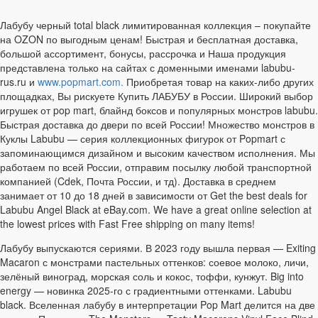
Лабубу черный total black лимитированная коллекция – покупайте
на OZON по выгодным ценам! Быстрая и бесплатная доставка,
большой ассортимент, бонусы, рассрочка и Наша продукция
представлена только на сайтах с доменными именами labubu-
rus.ru и
www.popmart.com.
Приобретая товар на каких-либо других
площадках, Вы рискуете Купить ЛАБУБУ в России. Широкий выбор
игрушек от pop mart, блайнд боксов и популярных монстров labubu.
Быстрая доставка до двери по всей России! Множество монстров в
Куклы Labubu — серия коллекционных фигурок от Popmart с
запоминающимся дизайном и высоким качеством исполнения. Мы
работаем по всей России, отправим посылку любой транспортной
компанией (Cdek, Почта России, и тд). Доставка в среднем
занимает от 10 до 18 дней в зависимости от Get the best deals for
Labubu Angel Black at eBay.com. We have a great online selection at
the lowest prices with Fast Free shipping on many items!
Лабубу выпускаются сериями. В 2023 году вышла первая — Exiting
Macaron с монстрами пастельных оттенков: соевое молоко, личи,
зелёный виноград, морская соль и кокос, тоффи, кунжут. Big into
energy — новинка 2025-го с градиентными оттенками. Labubu
black. Вселенная лабубу в интерпретации Pop Mart делится на две