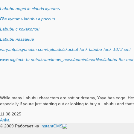
Labubu angel in clouds купить
Где купить labubu в россии
Labubu с кокаколой
Labubu название
varyantplusyonetim.com/uploads/skachat-fonk-labubu-funk-1873.xml
www.digitech-hr.net/akram/know_news/admin/userfiles/labubu-the-mons
While many Labubu characters are soft or dreamy, Yaya has edge. Hes 
especially if youre just starting out or looking to buy a Labubu and t
11.08.2025
Anka
© 2009
Работает на
InstantCMS