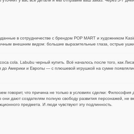
озданные в сотрудничестве с брендом POP MART и художником Kasi
бычным внешним видом: большие выразительные глаза, острые ушк
s coca cola. Labubu черный купить. Всё началось после того, как Ли
л до Америки и Европы — с плюшевой игрушкой на сумке появлялис
ричем говорит, что причина не только в условиях сделки: Философи
о они дают создателям полную свободу развития персонажей, не в
кционного предмета. И люди чувствуют эту подлинность.