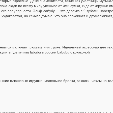
которые взрослые. Даже знаменитости, такие как участницы музыкал
пока люди по всему миру увешивают ими сумки, кидают игрушки вм
 его популярности. Эльф лабубу — это девочка с 9 зубами, заостр
 чудаковатой, но сейчас думаю, что она спокойная и дружелюбная,
ится к ключам, рюкзаку или сумке. Идеальный аксессуар для тех, к
купить Где купить labubu в россии Labubu с кокаколой
льшие плюшевые игрушки, маленькие брелки, заколки, чехлы на тел
 уточнит у вас все детали и мы отправим ваш заказ. Через 3-7 дне