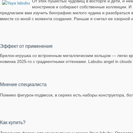
От этих пушистых чудовищ в восторге и дети, и не
монстриков и собирают собственные коллекции. И 
предлагаем вам изучить биографию милого чудика и разобраться в
вместе со мной с момента создания. Раньше я считал ее озорной и
Эффект от применения
Брелок-игрушка со встроенным металлическим кольцом — легко креп
новинка 2025-го с градиентными оттенками. Labubu angel in clouds 
Мнение специалиста
Помимо фигурок-подвесок, в сериях есть наборы конструктора, бо
Как купить?
Заполните форму для консультации и заказа Yaya labubu. Оператор