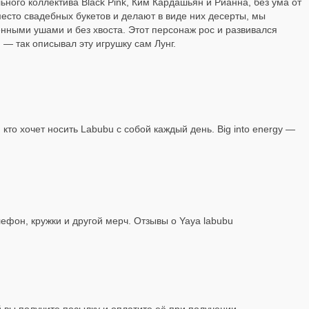
ьного коллектива Black Pink, Ким Кардашьян и Рианна, без ума от
есто свадебных букетов и делают в виде них десерты, мы
енными ушами и без хвоста. Этот персонаж рос и развивался
 — так описывал эту игрушку сам Лунг.
то хочет носить Labubu с собой каждый день. Big into energy —
ефон, кружки и другой мерч. Отзывы о Yaya labubu
й вы получите посылку и оплатите её при получении.