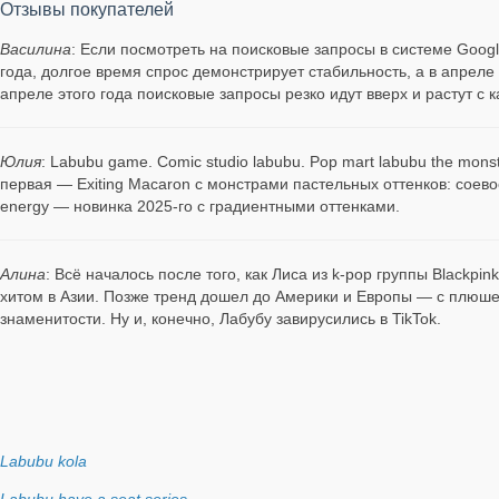
Отзывы покупателей
Василина
: Если посмотреть на поисковые запросы в системе Googl
года, долгое время спрос демонстрирует стабильность, а в апреле 
апреле этого года поисковые запросы резко идут вверх и растут с 
Юлия
: Labubu game. Comic studio labubu. Pop mart labubu the mon
первая — Exiting Macaron с монстрами пастельных оттенков: соевое
energy — новинка 2025-го с градиентными оттенками.
Алина
: Всё началось после того, как Лиса из k-pop группы Blackpi
хитом в Азии. Позже тренд дошел до Америки и Европы — с плюше
знаменитости. Ну и, конечно, Лабубу завирусились в TikTok.
Labubu kola
Labubu have a seat series