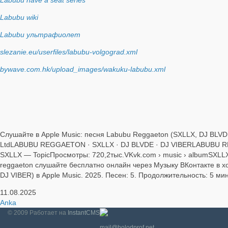
Labubu wiki
Labubu ультрафиолет
slezanie.eu/userfiles/labubu-volgograd.xml
bywave.com.hk/upload_images/wakuku-labubu.xml
Слушайте в Apple Music: песня Labubu Reggaeton (SXLLX, DJ BLVDE
LtdLABUBU REGGAETON · SXLLX · DJ BLVDE · DJ VIBERLABUBU RE
SXLLX — TopicПросмотры: 720,2тыс.VKvk.com › music › albumSXLLX
reggaeton слушайте бесплатно онлайн через Музыку ВКонтакте в 
DJ VIBER) в Apple Music. 2025. Песен: 5. Продолжительность: 5
11.08.2025
Anka
© 2009
Работает на
InstantCMS
mail@holodprof.net