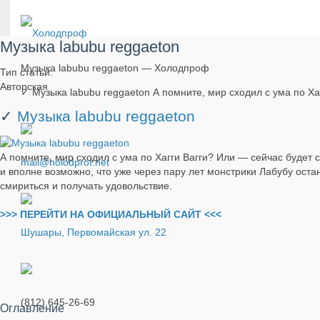
Музыка labubu reggaeton
Музыка labubu reggaeton — Холодпроф
Тип статьи:
Авторская
✓ Музыка labubu reggaeton А помните, мир сходил с ума по Х
✓
Музыка labubu reggaeton
А помните, мир сходил с ума по Хагги Вагги? Или — сейчас будет 
mail@holodprof.net
и вполне возможно, что уже через пару лет монстрики Лабубу оста
смириться и получать удовольствие.
>>> ПЕРЕЙТИ НА ОФИЦИАЛЬНЫЙ САЙТ <<<
Шушары, Первомайская ул. 22
(812) 645-26-69
Оглавление