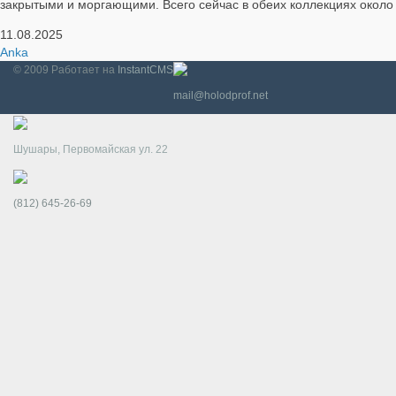
закрытыми и моргающими. Всего сейчас в обеих коллекциях около
11.08.2025
Anka
© 2009
Работает на
InstantCMS
mail@holodprof.net
Шушары, Первомайская ул. 22
(812) 645-26-69