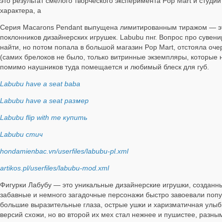
это результат смелого творческого эксперимента Pop Mart и студии
характера, а
Серия Macarons Pendant выпущена лимитированным тиражом — эт
поклонников дизайнерских игрушек. Labubu пнг. Вопрос про сувени
найти, но потом попала в большой магазин Pop Mart, отстояла оче
(самих брелоков не было, только витринные экземпляры, которые н
помимо наушников туда помещается и любимый блеск для губ.
Labubu have a seat baba
Labubu have a seat размер
Labubu flip with me купить
Labubu стич
hondamienbac.vn/userfiles/labubu-pl.xml
artikos.pl/userfiles/labubu-mod.xml
Фигурки Лабубу — это уникальные дизайнерские игрушки, созданн
забавные и немного загадочные персонажи быстро завоевали поп
большие выразительные глаза, острые ушки и харизматичная улыб
версий схожи, но во второй их мех стал нежнее и пушистее, разным