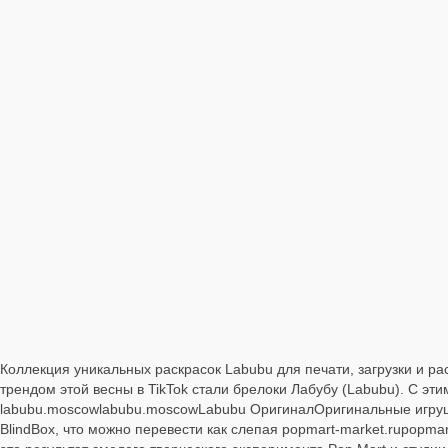
Коллекция уникальных раскрасок Labubu для печати, загрузки и р
трендом этой весны в TikTok стали брелоки Лабубу (Labubu). С эт
labubu.moscowlabubu.moscowLabubu ОригиналОригинальные игрушк
BlindBox, что можно перевести как слепая popmart-market.rupopmar