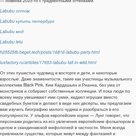
— новинка 2025-го с градиентными оттенками.
Labubu оптом
Labubu купить петербург
Labubu мод
Labubu letu
h25525tb.beget.tech/posts/16816-labubu-party.html
luxfactory.ru/articles/17653-labubu-fall-in-wild.html
От этих пушистых чудовищ в восторге и дети, и некоторые
взрослые. Даже знаменитости, такие как участницы музыкального
коллектива Black Pink, Ким Кардашьян и Рианна, без ума от
монстриков и собирают собственные коллекции. И пока люди по
всему миру увешивают ими сумки, кидают игрушки вместо
свадебных букетов и делают в виде них десерты, мы предлагаем
вам изучить биографию милого чудика и разобраться в его
популярности. У эльфов европейские корни — Лунг говорит, что
персонажи родились из его увлечения европейским фольклором в
целом и скандинавской мифологией в частности. Меня всегда
привлекали существа, которые живут между фантазией и