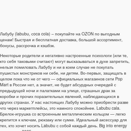
Лабубу (labubu, сoca cola) – покупайте на OZON по выгодным
ценам! Быстрая и бесплатная доставка, большой ассортимент,
бонусы, рассрочка и кэшбэк.
Некоторые родители и негативно настроенные психологи (или те,
кто себя таковыми считают) могут высказываться в духе запретить,
нельзя помиловать Лабубу и ни в коем случае не покупать
пушистых монстриков ни себе, ни детям. Во-первых, защищать в
целом пока что не от чего — официальных магазинов сети Pop
Mart в России нет, а значит, не будет абсурдных очередей с
предыдущей ночи и палатками на улице, страшных драк за
коробки и прочих поразительных явлений, наблюдающихся в
других странах. У нас настоящих Лабубу можно приобрести разве
что через маркетплейсы, это намного спокойнее. Labubu cala.
Брелок-игрушка со встроенным металлическим кольцом — легко
крепится к ключам, рюкзаку или сумке. Идеальный аксессуар для
тех, кто хочет носить Labubu с собой каждый день. Big into energy