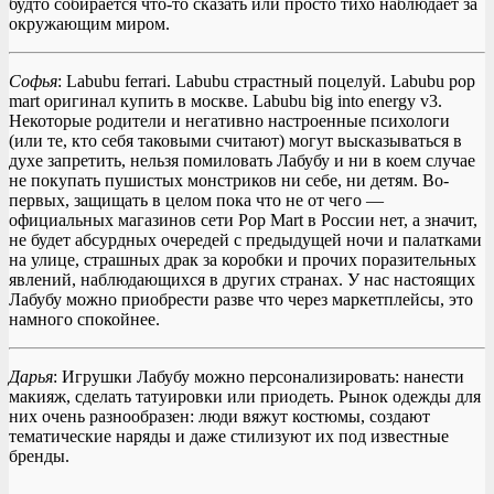
будто собирается что-то сказать или просто тихо наблюдает за
окружающим миром.
Софья
: Labubu ferrari. Labubu страстный поцелуй. Labubu pop
mart оригинал купить в москве. Labubu big into energy v3.
Некоторые родители и негативно настроенные психологи
(или те, кто себя таковыми считают) могут высказываться в
духе запретить, нельзя помиловать Лабубу и ни в коем случае
не покупать пушистых монстриков ни себе, ни детям. Во-
первых, защищать в целом пока что не от чего —
официальных магазинов сети Pop Mart в России нет, а значит,
не будет абсурдных очередей с предыдущей ночи и палатками
на улице, страшных драк за коробки и прочих поразительных
явлений, наблюдающихся в других странах. У нас настоящих
Лабубу можно приобрести разве что через маркетплейсы, это
намного спокойнее.
Дарья
: Игрушки Лабубу можно персонализировать: нанести
макияж, сделать татуировки или приодеть. Рынок одежды для
них очень разнообразен: люди вяжут костюмы, создают
тематические наряды и даже стилизуют их под известные
бренды.