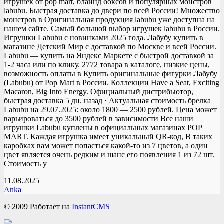
игрушек от pop mart, блайнд боксов и популярных монстров
labubu. Быстрая доставка до двери по всей России! Множество
монстров в Оригинальная продукция labubu уже доступна на
нашем сайте. Самый большой выбор игрушек labubu в России.
Игрушки Labubu с новинками 2025 года. Лабубу купить в
магазине Детский Мир с доставкой по Москве и всей России.
Labubu — купить на Яндекс Маркете с быстрой доставкой за
1-2 часа или по клику. 2772 товара в каталоге, низкие цены,
возможность оплаты в Купить оригинальные фигурки Лабубу
(Labubu) от Pop Mart в России. Коллекции Have a Seat, Exciting
Macaron, Big Into Energy. Официальный дистрибьютор,
быстрая доставка 5 дн. назад · Актуальная стоимость брелка
Labubu на 29.07.2025: около 1800 — 2500 рублей. Цена может
варьироваться до 3500 рублей в зависимости Все наши
игрушки Labubu куплены в официальных магазинах POP
MART. Каждая игрушка имеет уникальный QR-код, В таких
каробках вам может попасться какой-то из 7 цветов, а один
цвет является очень редким и шанс его появления 1 из 72 шт.
Стоимость у
11.08.2025
Anka
© 2009
Работает на
InstantCMS