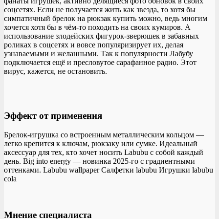
фанаты игрушек, активно делящиеся фото обновок в своих
соцсетях. Если не получается жить как звезда, то хотя бы
симпатичный брелок на рюкзак купить можно, ведь многим
хочется хотя бы в чём-то походить на своих кумиров. А
использование злодейских фигурок-зверюшек в забавных
роликах в соцсетях и вовсе популяризирует их, делая
узнаваемыми и желанными. Так к популярности Лабубу
подключается ещё и пресловутое сарафанное радио. Этот
вирус, кажется, не остановить.
Эффект от применения
Брелок-игрушка со встроенным металлическим кольцом —
легко крепится к ключам, рюкзаку или сумке. Идеальный
аксессуар для тех, кто хочет носить Labubu с собой каждый
день. Big into energy — новинка 2025-го с градиентными
оттенками. Labubu wallpaper Салфетки labubu Игрушки labubu
cola
Мнение специалиста