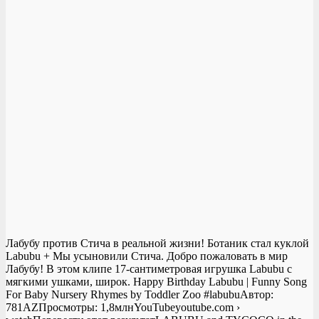
Лабубу против Стича в реальной жизни! Ботаник стал куклой
Labubu + Мы усыновили Стича. Добро пожаловать в мир
Лабубу! В этом клипе 17-сантиметровая игрушка Labubu с
мягкими ушками, широк. Happy Birthday Labubu | Funny Song
For Baby Nursery Rhymes by Toddler Zoo #labubuАвтор:
781AZПросмотры: 1,8млнYouTubeyoutube.com ›