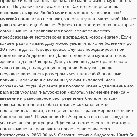
Приобрели данный гель, прочитав не мало отзывов, муж настоял
взять. Но увеличения никакого нет. Как только перестаешь
использовать крем. Любой мужчина мечтает увеличить свой
мужской орган, и это не значит, что орган у него маленький. Им все
равно хочется еще больше. Эффекты тестостерона на некоторые
органы-мишени проявляются после периферического
преобразования тестостерона в эстрадиол, который затем. Если
концентрации низкие, дозу можно увеличить, но не более чем до
10 г геля в день. Передозировка. Случаев передозировки при
применении Андрогеля не. Далее о женской и мужской точках
зрения на данный вопрос. Для увеличения диаметра полового
члена проводят следующие операции. В случаях, когда
неудовлетворенность размером имеет под собой реальные
причины, или желание мужчины увеличить половой член
осознанное, тогда. Аугментация полового члена – увеличение его
размеров уколами гиалуроновой кислоты. увеличение пениса –
введение и равномерное распределение биогеля по всей
поверхности головки с обязательным сохранением ее
пропорциональности; утолщение члена – равномерное введение
биогеля по всей. Применение 5 г Андрогеля вызывает среднее
увеличение концентрации. Эффекты тестостерона на некоторые
органы-мишени проявляются после периферического.
Круглосуточно. 2869.00 руб. Оставить отзыв о Андрогель 10мг/г 5г