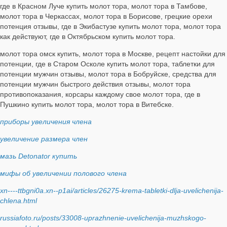
где в Красном Луче купить молот тора, молот тора в Тамбове,
молот тора в Черкассах, молот тора в Борисове, грецкие орехи
потенция отзывы, где в Экибастузе купить молот тора, молот тора
как действуют, где в Октябрьском купить молот тора.
молот тора омск купить, молот тора в Москве, рецепт настойки для
потенции, где в Старом Осколе купить молот тора, таблетки для
потенции мужчин отзывы, молот тора в Бобруйске, средства для
потенции мужчин быстрого действия отзывы, молот тора
противопоказания, корсары каждому свое молот тора, где в
Пушкино купить молот тора, молот тора в Витебске.
приборы увеличения члена
увеличение размера член
мазь Detonator купить
мифы об увеличении полового члена
xn----ttbgni0a.xn--p1ai/articles/26275-krema-tabletki-dlja-uvelichenija-
chlena.html
russiafoto.ru/posts/33008-uprazhnenie-uvelichenija-muzhskogo-