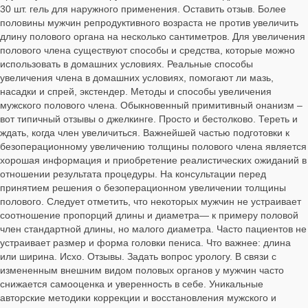
30 шт. гель для наружного применения. Оставить отзыв. Более
половины мужчин репродуктивного возраста не против увеличить
длину полового органа на несколько сантиметров. Для увеличения
полового члена существуют способы и средства, которые можно
использовать в домашних условиях. Реальные способы
увеличения члена в домашних условиях, помогают ли мазь,
насадки и спрей, экстендер. Методы и способы увеличения
мужского полового члена. Обыкновенный примитивный онанизм –
вот типичный отзывы о джелкинге. Просто и бестолково. Тереть и
ждать, когда член увеличиться. Важнейшей частью подготовки к
безоперационному увеличению толщины полового члена является
хорошая информация и приобретение реалистических ожиданий в
отношении результата процедуры. На консультации перед
принятием решения о безоперационном увеличении толщины
полового. Следует отметить, что некоторых мужчин не устраивает
соотношение пропорций длины и диаметра— к примеру половой
член стандартной длины, но малого диаметра. Часто пациентов не
устраивает размер и форма головки пениса. Что важнее: длина
или ширина. Исхо. Отзывы. Задать вопрос урологу. В связи с
измененным внешним видом половых органов у мужчин часто
снижается самооценка и уверенность в себе. Уникальные
авторские методики коррекции и восстановления мужского и