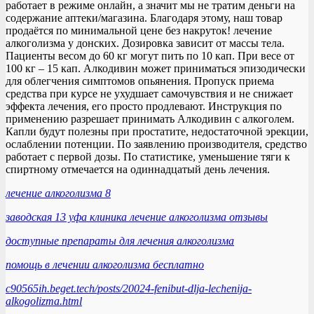
работает в режиме онлайн, а значит мы не тратим деньги на
содержание аптеки/магазина. Благодаря этому, наш товар
продаётся по минимальной цене без накруток! лечение
алкоголизма у донских. Дозировка зависит от массы тела.
Пациенты весом до 60 кг могут пить по 10 кап. При весе от
100 кг – 15 кап. Алкодивин может приниматься эпизодически
для облегчения симптомов опьянения. Пропуск приема
средства при курсе не ухудшает самочувствия и не снижает
эффекта лечения, его просто продлевают. Инструкция по
применению разрешает принимать Алкодивин с алкоголем.
Капли будут полезны при простатите, недостаточной эрекции,
ослаблении потенции. По заявлению производителя, средство
работает с первой дозы. По статистике, уменьшение тяги к
спиртному отмечается на одиннадцатый день лечения.
лечение алкоголизма 8
заводская 13 уфа клиника лечение алкоголизма отзывы
доступные препараты для лечения алкоголизма
помощь в лечении алкоголизма бесплатно
c90565ih.beget.tech/posts/20024-fenibut-dlja-lechenija-
alkogolizma.html