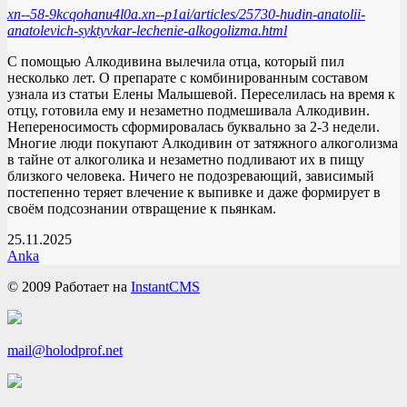
xn--58-9kcqohanu4l0a.xn--p1ai/articles/25730-hudin-anatolii-
anatolevich-syktyvkar-lechenie-alkogolizma.html
С помощью Алкодивина вылечила отца, который пил
несколько лет. О препарате с комбинированным составом
узнала из статьи Елены Малышевой. Переселилась на время к
отцу, готовила ему и незаметно подмешивала Алкодивин.
Непереносимость сформировалась буквально за 2-3 недели.
Многие люди покупают Алкодивин от затяжного алкоголизма
в тайне от алкоголика и незаметно подливают их в пищу
близкого человека. Ничего не подозревающий, зависимый
постепенно теряет влечение к выпивке и даже формирует в
своём подсознании отвращение к пьянкам.
25.11.2025
Anka
© 2009
Работает на
InstantCMS
mail@holodprof.net