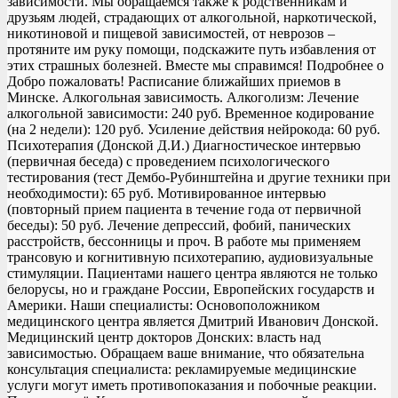
зависимости. Мы обращаемся также к родственникам и
друзьям людей, страдающих от алкогольной, наркотической,
никотиновой и пищевой зависимостей, от неврозов –
протяните им руку помощи, подскажите путь избавления от
этих страшных болезней. Вместе мы справимся! Подробнее о
Добро пожаловать! Расписание ближайших приемов в
Минске. Алкогольная зависимость. Алкоголизм: Лечение
алкогольной зависимости: 240 руб. Временное кодирование
(на 2 недели): 120 руб. Усиление действия нейрокода: 60 руб.
Психотерапия (Донской Д.И.) Диагностическое интервью
(первичная беседа) с проведением психологического
тестирования (тест Дембо-Рубинштейна и другие техники при
необходимости): 65 руб. Мотивированное интервью
(повторный прием пациента в течение года от первичной
беседы): 50 руб. Лечение депрессий, фобий, панических
расстройств, бессонницы и проч. В работе мы применяем
трансовую и когнитивную психотерапию, аудиовизуальные
стимуляции. Пациентами нашего центра являются не только
белорусы, но и граждане России, Европейских государств и
Америки. Наши специалисты: Основоположником
медицинского центра является Дмитрий Иванович Донской.
Медицинский центр докторов Донских: власть над
зависимостью. Обращаем ваше внимание, что обязательна
консультация специалиста: рекламируемые медицинские
услуги могут иметь противопоказания и побочные реакции.