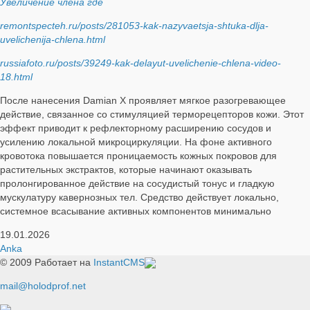
Увеличение члена где
remontspecteh.ru/posts/281053-kak-nazyvaetsja-shtuka-dlja-
uvelichenija-chlena.html
russiafoto.ru/posts/39249-kak-delayut-uvelichenie-chlena-video-
18.html
После нанесения Damian X проявляет мягкое разогревающее
действие, связанное со стимуляцией терморецепторов кожи. Этот
эффект приводит к рефлекторному расширению сосудов и
усилению локальной микроциркуляции. На фоне активного
кровотока повышается проницаемость кожных покровов для
растительных экстрактов, которые начинают оказывать
пролонгированное действие на сосудистый тонус и гладкую
мускулатуру кавернозных тел. Средство действует локально,
системное всасывание активных компонентов минимально
19.01.2026
Anka
© 2009
Работает на
InstantCMS
mail@holodprof.net