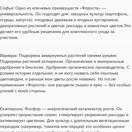
Софья
: Одно из ключевых преимуществ «Фороста» —
универсальность. Он подходит для: овощных культур (картофель,
огурцы, капуста); плодовых деревьев и ягодных кустарников;
декоративных растений и цветов; рассады и комнатных цветов.Это
делает его удобным решением для комплексного ухода за
участком.
Варвара
: Подкормка аквариумных растений своими руками.
Подкормка растений аспирином. Органические и минеральные
удобрения в биологии. Удобрение органическое производитель. С
розами история отдельная: я не могу назвать себя опытным
цветоводом, и раньше мои цветы росли неважно. Но после
применения «Фороста» они расцвели пышно и ярко — без особых
усилий с моей стороны.
Екатерина
: Фосфор — энергетический катализатор роста. Он
ускоряет прорастание семян, стимулирует укоренение рассады и
активизирует цветение. Для культур с длительным вегетационным
периодом (например, томатов или перцев) это особенно ценно:
ранний старт гарантирует более обильный урожай.