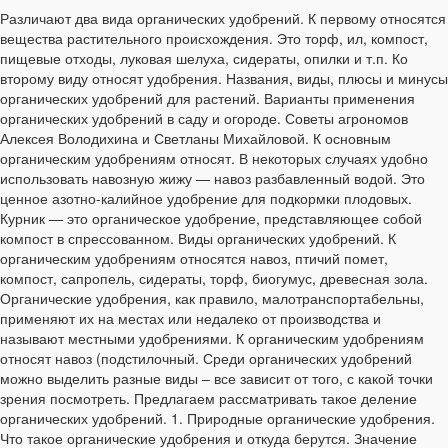
Различают два вида органических удобрений. К первому относятся
вещества растительного происхождения. Это торф, ил, компост,
пищевые отходы, луковая шелуха, сидераты, опилки и т.п. Ко
второму виду относят удобрения. Названия, виды, плюсы и минусы
органических удобрений для растений. Варианты применения
органических удобрений в саду и огороде. Советы агрономов
Алексея Володихина и Светланы Михайловой. К основным
органическим удобрениям относят. В некоторых случаях удобно
использовать навозную жижу — навоз разбавленный водой. Это
ценное азотно-калийное удобрение для подкормки плодовых.
Курник — это органическое удобрение, представляющее собой
компост в спрессованном. Виды органических удобрений. К
органическим удобрениям относятся навоз, птичий помет,
компост, сапропель, сидераты, торф, биогумус, древесная зола.
Органические удобрения, как правило, малотранспортабельны,
применяют их на местах или недалеко от производства и
называют местными удобрениями. К органическим удобрениям
относят навоз (подстилочный. Среди органических удобрений
можно выделить разные виды – все зависит от того, с какой точки
зрения посмотреть. Предлагаем рассматривать такое деление
органических удобрений. 1. Природные органические удобрения.
Что такое органические удобрения и откуда берутся. Значение