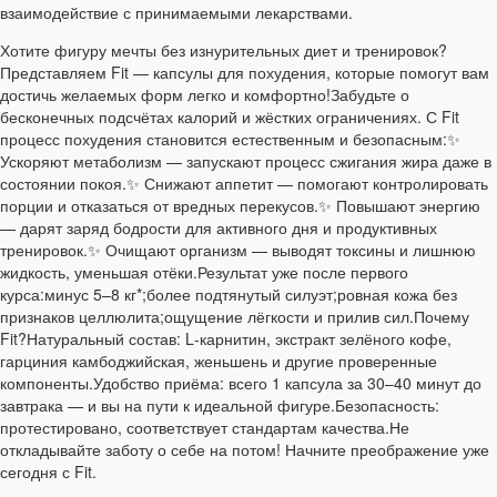
взаимодействие с принимаемыми лекарствами.
Хотите фигуру мечты без изнурительных диет и тренировок?
Представляем Fit — капсулы для похудения, которые помогут вам
достичь желаемых форм легко и комфортно!Забудьте о
бесконечных подсчётах калорий и жёстких ограничениях. С Fit
процесс похудения становится естественным и безопасным:✨
Ускоряют метаболизм — запускают процесс сжигания жира даже в
состоянии покоя.✨ Снижают аппетит — помогают контролировать
порции и отказаться от вредных перекусов.✨ Повышают энергию
— дарят заряд бодрости для активного дня и продуктивных
тренировок.✨ Очищают организм — выводят токсины и лишнюю
жидкость, уменьшая отёки.Результат уже после первого
курса:минус 5–8 кг*;более подтянутый силуэт;ровная кожа без
признаков целлюлита;ощущение лёгкости и прилив сил.Почему
Fit?Натуральный состав: L‑карнитин, экстракт зелёного кофе,
гарциния камбоджийская, женьшень и другие проверенные
компоненты.Удобство приёма: всего 1 капсула за 30–40 минут до
завтрака — и вы на пути к идеальной фигуре.Безопасность:
протестировано, соответствует стандартам качества.Не
откладывайте заботу о себе на потом! Начните преображение уже
сегодня с Fit.