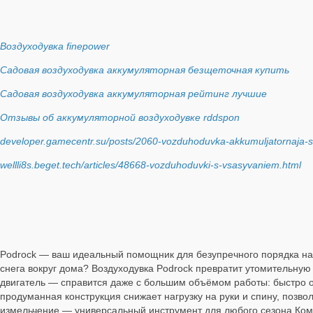
Воздуходувка finepower
Садовая воздуходувка аккумуляторная безщеточная купить
Садовая воздуходувка аккумуляторная рейтинг лучшие
Отзывы об аккумуляторной воздуходувке rddspon
developer.gamecentr.su/posts/2060-vozduhoduvka-akkumuljatornaja-st
wellli8s.beget.tech/articles/48668-vozduhoduvki-s-vsasyvaniem.html
Podrock — ваш идеальный помощник для безупречного порядка на у
снега вокруг дома? Воздуходувка Podrock превратит утомительную
двигатель — справится даже с большим объёмом работы: быстро оч
продуманная конструкция снижает нагрузку на руки и спину, позво
измельчение — универсальный инструмент для любого сезона.Ком