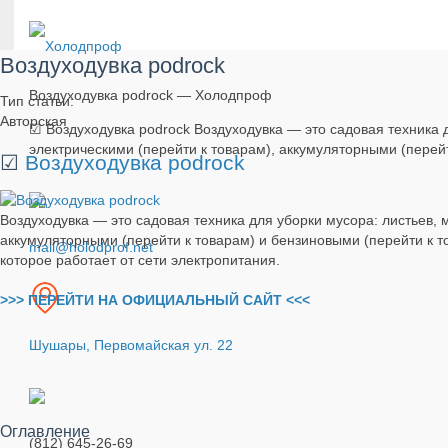
Воздуходувка podrock
Воздуходувка podrock — Холодпроф
Тип статьи:
Авторская
☑ Воздуходувка podrock Воздуходувка — это садовая техника д
электрическими (перейти к товарам), аккумуляторными (перейт
☑
Воздуходувка podrock
Воздуходувка — это садовая техника для уборки мусора: листьев, 
аккумуляторными (перейти к товарам) и бензиновыми (перейти к то
mail@holodprof.net
которое работает от сети электропитания.
>>> ПЕРЕЙТИ НА ОФИЦИАЛЬНЫЙ САЙТ <<<
Шушары, Первомайская ул. 22
Оглавление
(812) 645-26-69