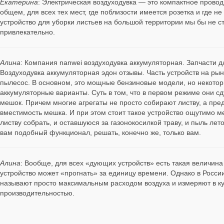
Екатерина
: Электрическая воздуходувка — это компактное провод
общем, для всех тех мест, где поблизости имеется розетка и где 
устройство для уборки листьев на большой территории мы бы не с
привлекательно.
Алина
: Компания nanwei воздуходувка аккумуляторная. Запчасти дл
Воздуходувка аккумуляторная эдон отзывы. Часть устройств на рынк
пылесос. В основном, это мощные бензиновые модели, но некото
аккумуляторные варианты. Суть в том, что в первом режиме они с
мешок. Причем многие агрегаты не просто собирают листву, а пре
вместимость мешка. И при этом стоит такое устройство ощутимо ме
листву собрать, и оставшуюся за газонокосилкой траву, и пыль ле
вам подобный функционал, решать, конечно же, только вам.
Алина
: Вообще, для всех «дующих устройств» есть такая величина
устройство может «прогнать» за единицу времени. Однако в Росси
называют просто максимальным расходом воздуха и измеряют в ку
производительностью.