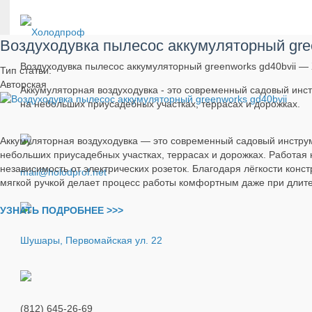
Воздуходувка пылесос аккумуляторный gree
Воздуходувка пылесос аккумуляторный greenworks gd40bvii 
Тип статьи:
Авторская
Аккумуляторная воздуходувка - это современный садовый инст
на небольших приусадебных участках, террасах и дорожках.
Аккумуляторная воздуходувка — это современный садовый инструм
небольших приусадебных участках, террасах и дорожках. Работая
независимость от электрических розеток. Благодаря лёгкости конст
mail@holodprof.net
мягкой ручкой делает процесс работы комфортным даже при длите
УЗНАТЬ ПОДРОБНЕЕ >>>
Шушары, Первомайская ул. 22
(812) 645-26-69