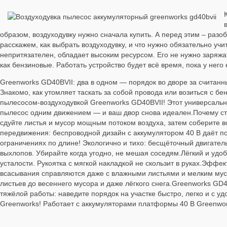
образом, воздуходувку нужно сначала купить. А перед этим – раз
расскажем, как выбрать воздуходувку, и что нужно обязательно учи
непритязателен, обладает высоким ресурсом. Его не нужно заряжат
как бензиновые. Работать устройство будет всё время, пока у него 
Greenworks GD40BVII: два в одном — порядок во дворе за считанны
Знакомо, как утомляет таскать за собой провода или возиться с 
пылесосом‑воздуходувкой Greenworks GD40BVII! Этот универсаль
пылесос одним движением — и ваш двор снова идеален.Почему сто
сдуйте листья и мусор мощным потоком воздуха, затем соберите 
передвижения: беспроводной дизайн с аккумулятором 40 В даёт по
ограничениях по длине! Экологично и тихо: бесщёточный двигател
выхлопов. Убирайте когда угодно, не мешая соседям.Лёгкий и удо
усталости. Рукоятка с мягкой накладкой не скользит в руках.Эфф
всасывания справляются даже с влажными листьями и мелким мусо
листьев до весеннего мусора и даже лёгкого снега.Greenworks GD4
тяжёлой работы: наведите порядок на участке быстро, легко и с 
Greenworks! Работает с аккумуляторами платформы 40 В Greenwor