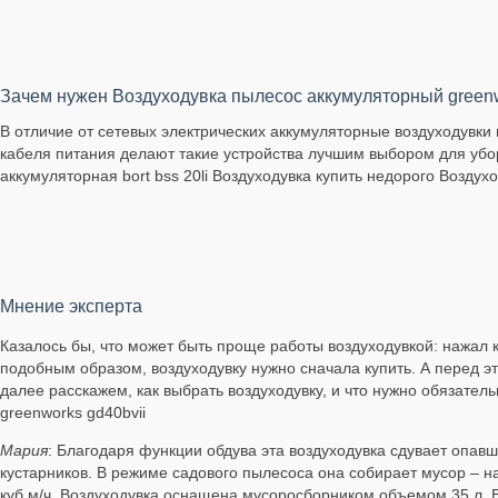
Зачем нужен Воздуходувка пылесос аккумуляторный greenw
В отличие от сетевых электрических аккумуляторные воздуходувк
кабеля питания делают такие устройства лучшим выбором для убор
аккумуляторная bort bss 20li Воздуходувка купить недорого Воздухо
Мнение эксперта
Казалось бы, что может быть проще работы воздуходувкой: нажал 
подобным образом, воздуходувку нужно сначала купить. А перед э
далее расскажем, как выбрать воздуходувку, и что нужно обязател
greenworks gd40bvii
Мария
: Благодаря функции обдува эта воздуходувка сдувает опавш
кустарников. В режиме садового пылесоса она собирает мусор – н
куб.м/ч. Воздуходувка оснащена мусоросборником объемом 35 л. 