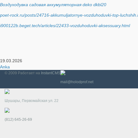
Воздуходувка садовая аккумуляторная deko dkbl20
poet-rock.ru/posts/24716-akkumuljatornye-vozduhoduvki-top-luchshih.
i900122b.beget.tech/articles/22433-vozduhoduvki-aksessuary.html
19.03.2026
Anka
© 2009
Работает на
InstantCMS
mail@holodprof.net
Шушары, Первомайская ул. 22
(812) 645-26-69