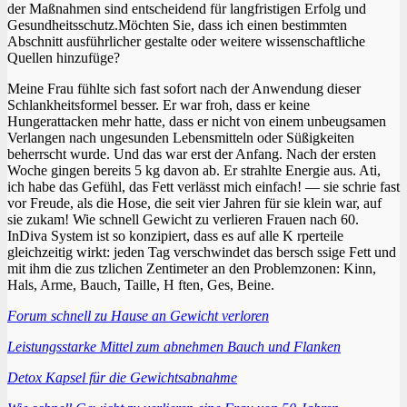
der Maßnahmen sind entscheidend für langfristigen Erfolg und
Gesundheitsschutz.Möchten Sie, dass ich einen bestimmten
Abschnitt ausführlicher gestalte oder weitere wissenschaftliche
Quellen hinzufüge?
Meine Frau fühlte sich fast sofort nach der Anwendung dieser
Schlankheitsformel besser. Er war froh, dass er keine
Hungerattacken mehr hatte, dass er nicht von einem unbeugsamen
Verlangen nach ungesunden Lebensmitteln oder Süßigkeiten
beherrscht wurde. Und das war erst der Anfang. Nach der ersten
Woche gingen bereits 5 kg davon ab. Er strahlte Energie aus. Ati,
ich habe das Gefühl, das Fett verlässt mich einfach! — sie schrie fast
vor Freude, als die Hose, die seit vier Jahren für sie klein war, auf
sie zukam! Wie schnell Gewicht zu verlieren Frauen nach 60.
InDiva System ist so konzipiert, dass es auf alle K rperteile
gleichzeitig wirkt: jeden Tag verschwindet das bersch ssige Fett und
mit ihm die zus tzlichen Zentimeter an den Problemzonen: Kinn,
Hals, Arme, Bauch, Taille, H ften, Ges, Beine.
Forum schnell zu Hause an Gewicht verloren
Leistungsstarke Mittel zum abnehmen Bauch und Flanken
Detox Kapsel für die Gewichtsabnahme