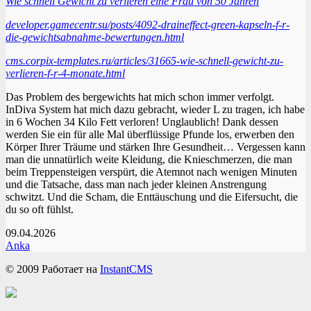
Wie schnell Gewicht zu verlieren eine Frau von 50 Jahren
developer.gamecentr.su/posts/4092-draineffect-green-kapseln-f-r-
die-gewichtsabnahme-bewertungen.html
cms.corpix-templates.ru/articles/31665-wie-schnell-gewicht-zu-
verlieren-f-r-4-monate.html
Das Problem des bergewichts hat mich schon immer verfolgt.
InDiva System hat mich dazu gebracht, wieder L zu tragen, ich habe
in 6 Wochen 34 Kilo Fett verloren! Unglaublich! Dank dessen
werden Sie ein für alle Mal überflüssige Pfunde los, erwerben den
Körper Ihrer Träume und stärken Ihre Gesundheit… Vergessen kann
man die unnatürlich weite Kleidung, die Knieschmerzen, die man
beim Treppensteigen verspürt, die Atemnot nach wenigen Minuten
und die Tatsache, dass man nach jeder kleinen Anstrengung
schwitzt. Und die Scham, die Enttäuschung und die Eifersucht, die
du so oft fühlst.
09.04.2026
Anka
© 2009
Работает на
InstantCMS