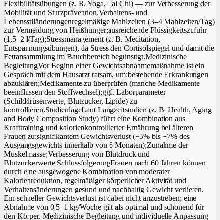
Flexibilitätsübungen (z. B. Yoga, Tai Chi) — zur Verbesserung der
Mobilität und Sturzprävention.Verhaltens‑ und
Lebensstiländerungenregelmäßige Mahlzeiten (3–4 Mahlzeiten/Tag)
zur Vermeidung von Heißhunger;ausreichende Flüssigkeitszufuhr
(1,5–2 l/Tag);Stressmanagement (z. B. Meditation,
Entspannungsübungen), da Stress den Cortisolspiegel und damit die
Fettansammlung im Bauchbereich begünstigt.Medizinische
BegleitungVor Beginn einer Gewichtsabnahmemaßnahme ist ein
Gespräch mit dem Hausarzt ratsam, um:bestehende Erkrankungen
abzuklären;Medikamente zu überprüfen (manche Medikamente
beeinflussen den Stoffwechsel);ggf. Laborparameter
(Schilddrüsenwerte, Blutzucker, Lipide) zu
kontrollieren.StudienlageLaut Langzeitstudien (z. B. Health, Aging
and Body Composition Study) führt eine Kombination aus
Krafttraining und kalorienkontrollierter Ernährung bei älteren
Frauen zu:signifikantem Gewichtsverlust (−5% bis −7% des
Ausgangsgewichts innerhalb von 6 Monaten);Zunahme der
Muskelmasse;Verbesserung von Blutdruck und
Blutzuckerwerte.SchlussfolgerungFrauen nach 60 Jahren können
durch eine ausgewogene Kombination von moderater
Kalorienreduktion, regelmäßiger körperlicher Aktivität und
Verhaltensänderungen gesund und nachhaltig Gewicht verlieren.
Ein schneller Gewichtsverlust ist dabei nicht anzustreben; eine
Abnahme von 0,5–1 kg/Woche gilt als optimal und schonend für
den Körper. Medizinische Begleitung und individuelle Anpassung