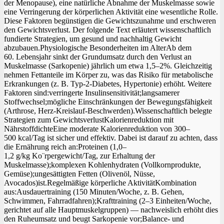
der Menopause), eine natürliche Abnahme der Muskelmasse sowie
eine Verringerung der körperlichen Aktivität eine wesentliche Rolle.
Diese Faktoren begünstigen die Gewichtszunahme und erschweren
den Gewichtsverlust. Der folgende Text erläutert wissenschaftlich
fundierte Strategien, um gesund und nachhaltig Gewicht
abzubauen.Physiologische Besonderheiten im AlterAb dem
60. Lebensjahr sinkt der Grundumsatz durch den Verlust an
Muskelmasse (Sarkopenie) jährlich um etwa 1,5–2%. Gleichzeitig
nehmen Fettanteile im Körper zu, was das Risiko für metabolische
Erkrankungen (z. B. Typ‑2‑Diabetes, Hypertonie) erhöht. Weitere
Faktoren sind:verringerte Insulinsensitivität;langsamerer
Stoffwechsel;mögliche Einschränkungen der Bewegungsfähigkeit
(Arthrose, Herz‑Kreislauf‑Beschwerden).Wissenschaftlich belegte
Strategien zum GewichtsverlustKalorienreduktion mit
NährstoffdichteEine moderate Kalorienreduktion von 300–
500 kcal/Tag ist sicher und effektiv. Dabei ist darauf zu achten, dass
die Ernährung reich an:Proteinen (1,0–
1,2 g/kg Ko¨rpergewicht/Tag, zur Erhaltung der
Muskelmasse);komplexen Kohlenhydraten (Vollkornprodukte,
Gemüse);ungesättigten Fetten (Olivenöl, Nüsse,
Avocados)ist.Regelmäßige körperliche AktivitätKombination
aus:Ausdauertraining (150 Minuten/Woche, z. B. Gehen,
Schwimmen, Fahrradfahren);Krafttraining (2–3 Einheiten/Woche,
gerichtet auf alle Hauptmuskelgruppen) — nachweislich erhöht dies
den Ruheumsatz und beugt Sarkopenie vor;Balance‑ und