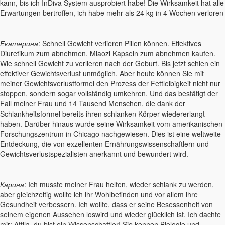
kann, bis ich InDiva System ausprobiert habe! Die Wirksamkeit hat alle
Erwartungen bertroffen, ich habe mehr als 24 kg in 4 Wochen verloren
Екатерина
: Schnell Gewicht verlieren Pillen können. Effektives
Diuretikum zum abnehmen. Miaozi Kapseln zum abnehmen kaufen.
Wie schnell Gewicht zu verlieren nach der Geburt. Bis jetzt schien ein
effektiver Gewichtsverlust unmöglich. Aber heute können Sie mit
meiner Gewichtsverlustformel den Prozess der Fettleibigkeit nicht nur
stoppen, sondern sogar vollständig umkehren. Und das bestätigt der
Fall meiner Frau und 14 Tausend Menschen, die dank der
Schlankheitsformel bereits ihren schlanken Körper wiedererlangt
haben. Darüber hinaus wurde seine Wirksamkeit vom amerikanischen
Forschungszentrum in Chicago nachgewiesen. Dies ist eine weltweite
Entdeckung, die von exzellenten Ernährungswissenschaftlern und
Gewichtsverlustspezialisten anerkannt und bewundert wird.
Карина
: Ich musste meiner Frau helfen, wieder schlank zu werden,
aber gleichzeitig wollte ich ihr Wohlbefinden und vor allem ihre
Gesundheit verbessern. Ich wollte, dass er seine Besessenheit von
seinem eigenen Aussehen loswird und wieder glücklich ist. Ich dachte
mir: Attila, du bist ein Wissenschaftler! Sie kennen Biologie und