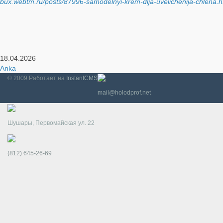
bux.webtm.ru/posts/87996-samodelnyi-krem-dlja-uvelichenija-chlena.h
18.04.2026
Anka
© 2009
Работает на
InstantCMS
mail@holodprof.net
Шушары, Первомайская ул. 22
(812) 645-26-69