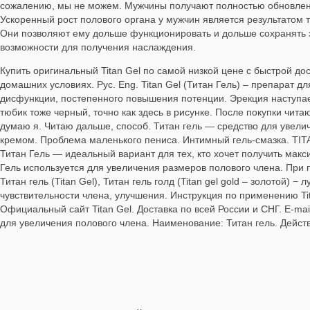
сожалению, мы не можем. Мужчины получают полностью обновленн
Ускоренный рост полового органа у мужчин является результатом 
Они позволяют ему дольше функционировать и дольше сохранять э
возможности для получения наслаждения.
Купить оригинальный Titan Gel по самой низкой цене с быстрой до
домашних условиях. Рус. Eng. Titan Gel (Титан Гель) – препарат 
дисфункции, постепенного повышения потенции. Эрекция наступает
тюбик тоже черный, точно как здесь в рисунке. После покупки чита
думаю я. Читаю дальше, способ. Титан гель — средство для увеличе
кремом. Проблема маленького пениса. Интимный гель-смазка. TIT
Титан Гель — идеальный вариант для тех, кто хочет получить мак
Гель используется для увеличения размеров полового члена. При
Титан гель (Titan Gel), Титан гель голд (Titan gel gold – золотой
чувствительности члена, улучшения. Инструкция по применению Tit
Официальный сайт Titan Gel. Доставка по всей России и СНГ. E-mail
для увеличения полового члена. Наименование: Титан гель. Дейст