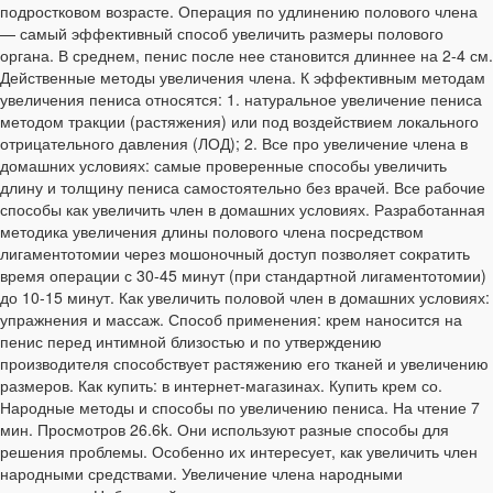
подростковом возрасте. Операция по удлинению полового члена
— самый эффективный способ увеличить размеры полового
органа. В среднем, пенис после нее становится длиннее на 2-4 см.
Действенные методы увеличения члена. К эффективным методам
увеличения пениса относятся: 1. натуральное увеличение пениса
методом тракции (растяжения) или под воздействием локального
отрицательного давления (ЛОД); 2. Все про увеличение члена в
домашних условиях: самые проверенные способы увеличить
длину и толщину пениса самостоятельно без врачей. Все рабочие
способы как увеличить член в домашних условиях. Разработанная
методика увеличения длины полового члена посредством
лигаментотомии через мошоночный доступ позволяет сократить
время операции с 30-45 минут (при стандартной лигаментотомии)
до 10-15 минут. Как увеличить половой член в домашних условиях:
упражнения и массаж. Способ применения: крем наносится на
пенис перед интимной близостью и по утверждению
производителя способствует растяжению его тканей и увеличению
размеров. Как купить: в интернет-магазинах. Купить крем со.
Народные методы и способы по увеличению пениса. На чтение 7
мин. Просмотров 26.6k. Они используют разные способы для
решения проблемы. Особенно их интересует, как увеличить член
народными средствами. Увеличение члена народными