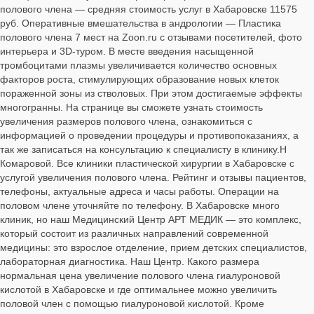
полового члена — средняя стоимость услуг в Хабаровске 11575
руб. Оперативные вмешательства в андрологии — Пластика
полового члена 7 мест на Zoon.ru с отзывами посетителей, фото
интерьера и 3D-туром. В месте введения насыщенной
тромбоцитами плазмы увеличивается количество основных
факторов роста, стимулирующих образование новых клеток
пораженной зоны из стволовых. При этом достигаемые эффекты
многогранны. На странице вы сможете узнать стоимость
увеличения размеров полового члена, ознакомиться с
информацией о проведении процедуры и противопоказаниях, а
так же записаться на консультацию к специалисту в клинику.Н
Комаровой. Все клиники пластической хирургии в Хабаровске с
услугой увеличения полового члена. Рейтинг и отзывы пациентов,
телефоны, актуальные адреса и часы работы. Операции на
половом члене уточняйте по телефону. В Хабаровске много
клиник, но наш Медицинский Центр АРТ МЕДИК — это комплекс,
который состоит из различных направлений современной
медицины: это взрослое отделение, прием детских специалистов,
лабораторная диагностика. Наш Центр. Какого размера
нормальная цена увеличение полового члена гиалуроновой
кислотой в Хабаровске и где оптимальнее можно увеличить
половой член с помощью гиалуроновой кислотой. Кроме