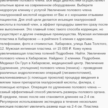
увеличение полового члена. Все виды диагностики осуществляют
опытные врачи на современном оборудовании. Выберите
недорогую клинику с услугой Увеличение полового члена
гиалуроновой кислотой недалеко от Вас и с хорошими отзывами
пациентов. Для этой цели делается инъекция гиалуроновой
кислоты в половой член, а эффект процедуры заметен сразу после
ее выполнения. Это главный плюс такого способа коррекции, но
существуют и другие очевидные преимущества. Мужская интимная
пластика в Хабаровске — в рейтинге 5 клиник с адресами,
телефонами, фото и стоимостью. Хабаровск, улица Льва Толстого,
12. Мужская интимная пластика. от 15 000 ₽. Кому нужна
увеличивающая пластика голеней Подробнее. Найти. Увеличение
полового члена в Хабаровске. Найдено: 2 клиники. Подробнее.
Медикал Он Груп в Хабаровске, медицинский центр. Увеличение
(удлинение, утолщение) полового члена (пениса) – проведение
различных андрологических операций (лигаментотомия),
малоинвазивных (с помощью проколов) процедур введения в
мягкие ткани препаратов гиалуроновой кислоты, филера, с
помощью которых. Операция по удлинению полового члена —
самый эффективный способ увеличить размеры полового органа.
В среднем, пенис после нее становится длиннее на 2-4 см.
Регулярное использование экстендера в течение нескольких
месяцев позволит увеличить размер еще на 2-4 см. Пластика