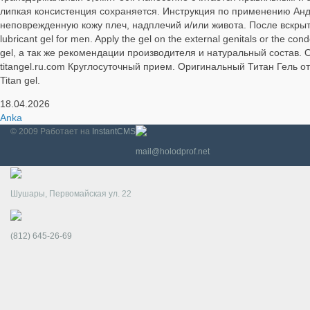
липкая консистенция сохраняется. Инструкция по применению Андро
неповрежденную кожу плеч, надплечий и/или живота. После вскрыти
lubricant gel for men. Apply the gel on the external genitals or the 
gel, а так же рекомендации производителя и натуральный состав. О
titangel.ru.com Круглосуточный прием. Оригинальный Титан Гель 
Titan gel.
18.04.2026
Anka
© 2009
Работает на
InstantCMS
mail@holodprof.net
Шушары, Первомайская ул. 22
(812) 645-26-69