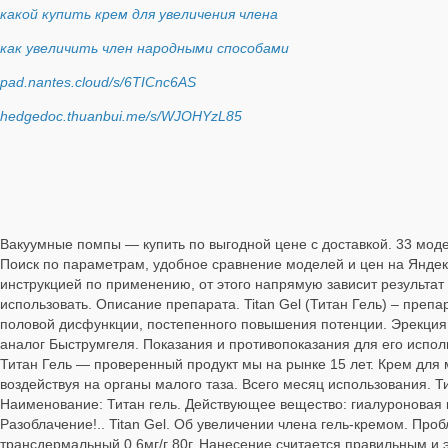
какой купить крем для увеличения члена
как увеличить член народными способами
pad.nantes.cloud/s/6TICnc6AS
hedgedoc.thuanbui.me/s/WJOHYzL85
Вакуумные помпы — купить по выгодной цене с доставкой. 33 мод
Поиск по параметрам, удобное сравнение моделей и цен на Яндекс
инструкцией по применению, от этого напрямую зависит результа
использовать. Описание препарата. Titan Gel (Титан Гель) – преп
половой дисфункции, постепенного повышения потенции. Эрекция н
аналог Быструмгеля. Показания и противопоказания для его исполь
Титан Гель — проверенный продукт мы на рынке 15 лет. Крем для 
воздействуя на органы малого таза. Всего месяц использования. Т
Наименование: Титан гель. Действующее вещество: гиалуроновая и
Разоблачение!.. Titan Gel. Об увеличении члена гель-кремом. Пр
трансдермальный 0,6мг/г 80г. Нанесение считается правильным и 