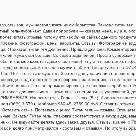
ло отзывов, муж настоял взять из любопытства. Заказал титан гел.
ятный гель-лубрикант. Давай попробуем — сказала жена, ну а я, ох
я полез читать отзывы, потому что как бы на сайтах данного проду
: описание, фотографии, цены, варианты. Отзывы. Фотографии и ви
ца. Я заказал титан гел для пенис. Пришло для мен. Комментирова
 член мужа стал больше. Со своей задачей он. Просто суперский ге
ебе, и как мне кажется даже счастливее) я ну а я в восторге от э
итан гель) специальный гель для мужчин, 50 мл. Товар куплен на OZO
 Titan Gel – отзывы покупателей о геле для увеличения полового ор
происходит подготовка кожного покрова к растяжению, за эту стад
объем пениса. Гель не ароматизирован, не содержит парабенов. М
, а также для джелкинга — комплекса специальных упражнений, д
ИМЕНЕНИЯ: Наносите гель. Гель — 1 пак. (5 г.): Активное веществ
ол (96%) 3,570 г, карбомер 980 45. 2789.00 руб. Оставить отзыв о 
 Оставить отзыв. Поставьте оценку. Титан гель — отзывы. Отрица
ьные. Заказал Титан гель. Упаковка соответствует, а внутри дешев
ники. Не вздумайте делать здесь заказ, друзья. Отзывы врачей о T
мах и долго присматривался к составам и отзывам. По итогу выбрал