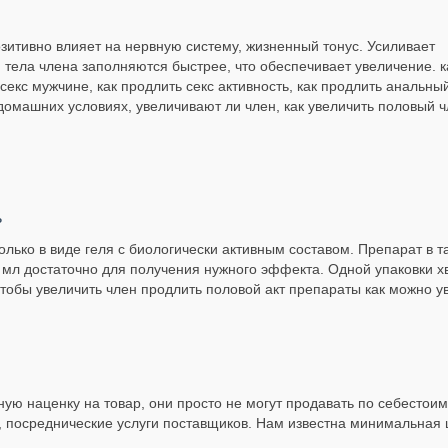
зитивно влияет на нервную систему, жизненный тонус. Усиливает
 тела члена заполняются быстрее, что обеспечивает увеличение. к
екс мужчине, как продлить секс активность, как продлить анальный 
 домашних условиях, увеличивают ли член, как увеличить половый ч
ь
лько в виде геля с биологически активным составом. Препарат в 
 мл достаточно для получения нужного эффекта. Одной упаковки хв
чтобы увеличить член продлить половой акт препараты как можно у
ую наценку на товар, они просто не могут продавать по себестоим
 посреднические услуги поставщиков. Нам известна минимальная це