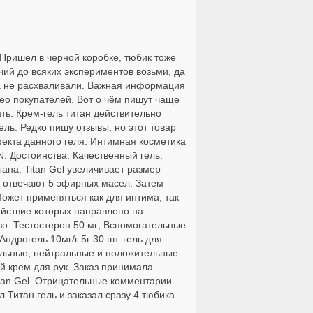
 Пришел в черной коробке, тюбик тоже
очий до всяких экспериментов возьми, да
кта не расхваливали. Важная информация
део покупателей. Вот о чём пишут чаще
ть. Крем-гель титан действительно
ль. Редко пишу отзывы, но этот товар
ффекта данного геля. Интимная косметика
N. Достоинства. Качественный гель.
гана. Titan Gel увеличивает размер
ию отвечают 5 эфирных масел. Затем
ожет применяться как для интима, так
ействие которых направлено на
о: Тестостерон 50 мг; Вспомогательные
Андрогель 10мг/г 5г 30 шт. гель для
тельные, нейтральные и положительные
ый крем для рук. Заказ принимала
itan Gel. Отрицательные комментарии.
 Титан гель и заказал сразу 4 тюбика.