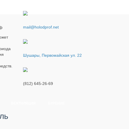
mail@holodprof.net
оф
ожет
ериода
ия
Шушары, Первомайская ул. 22
едств.
(812) 645-26-69
ВЕНТИЛЯЦИЯ
БУРЕНИЕ
ель