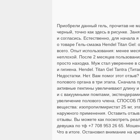
Приобрели данный гель, прочитав не ма
черный, точно как здесь в рисунке. Зан
и согласись. Естественно, для начала 
о товаре Гель-смазка Hendel Titan Gel
всего. Опыт использования: менее меся
неплохой. После 2 месяцев пользования
просто находка. Муж стал увереннее в с
и гигиена. Hendel. Titan Gel Tantra (Т
Недостатки. Нет. Вам помог этот отзыв?
полового органа в три этапа. Сначала 
активные пектины увеличивают длину и 
и с вакуумными помпами, экстендерами
увеличение полового члена. СПОСОБ ПР
вещества: изопропилмиристат 25 мг, этан
наружного применения. Оставить отзыв.
отзывы. Вы можете как посмотреть реал
девушка по тф +7 708 953 26 65. Мошен
Что в итоге. Остановил внимание на кре