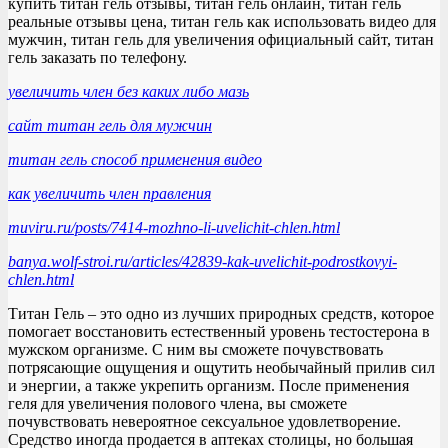
купить титан гель отзывы, титан гель онлайн, титан гель
реальные отзывы цена, титан гель как использовать видео для
мужчин, титан гель для увеличения официальный сайт, титан
гель заказать по телефону.
увеличить член без каких либо мазь
сайт титан гель для мужчин
титан гель способ применения видео
как увеличить член правления
muviru.ru/posts/7414-mozhno-li-uvelichit-chlen.html
banya.wolf-stroi.ru/articles/42839-kak-uvelichit-podrostkovyi-
chlen.html
Титан Гель – это одно из лучших природных средств, которое
помогает восстановить естественный уровень тестостерона в
мужском организме. С ним вы сможете почувствовать
потрясающие ощущения и ощутить необычайный прилив сил
и энергии, а также укрепить организм. После применения
геля для увеличения полового члена, вы сможете
почувствовать невероятное сексуальное удовлетворение.
Средство иногда продается в аптеках столицы, но большая