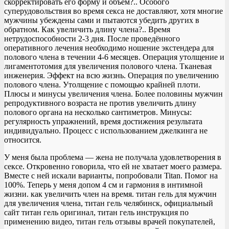
скорректировать его форму и объем?.. Особого
суперудовольствия во время секса не доставляют, хотя многие
мужчины убеждены сами и пытаются убедить других в
обратном. Как увеличить длину члена?.. Время
нетрудоспособности 2-3 дня. После проведённого
оперативного лечения необходимо ношение экстендера для
полового члена в течении 4-6 месяцев. Операция утолщение и
лигаментотомия для увеличения полового члена. Тканевая
инженерия. Эффект на всю жизнь. Операция по увеличению
полового члена. Утолщение с помощью крайней плоти.
Плюсы и минусы увеличения члена. Более половины мужчин
репродуктивного возраста не против увеличить длину
полового органа на несколько сантиметров. Минусы:
регулярность упражнений, время достижения результата
индивидуально. Процесс с использованием джелкинга не
относится.
У меня была проблема — жена не получала удовлетворения в
сексе. Откровенно говорила, что ей не хватает моего размера.
Вместе с ней искали варианты, попробовали Titan. Помог на
100%. Теперь у меня допом 4 см и гармония в интимной
жизни. как увеличить член на время. титан гель для мужчин
для увеличения члена, титан гель челябинск, официальный
сайт титан гель оригинал, титан гель инструкция по
применению видео, титан гель отзывы врачей покупателей,