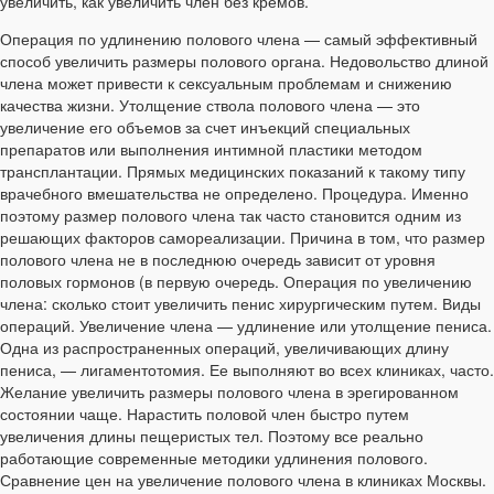
увеличить, как увеличить член без кремов.
Операция по удлинению полового члена — самый эффективный
способ увеличить размеры полового органа. Недовольство длиной
члена может привести к сексуальным проблемам и снижению
качества жизни. Утолщение ствола полового члена — это
увеличение его объемов за счет инъекций специальных
препаратов или выполнения интимной пластики методом
трансплантации. Прямых медицинских показаний к такому типу
врачебного вмешательства не определено. Процедура. Именно
поэтому размер полового члена так часто становится одним из
решающих факторов самореализации. Причина в том, что размер
полового члена не в последнюю очередь зависит от уровня
половых гормонов (в первую очередь. Операция по увеличению
члена: сколько стоит увеличить пенис хирургическим путем. Виды
операций. Увеличение члена — удлинение или утолщение пениса.
Одна из распространенных операций, увеличивающих длину
пениса, — лигаментотомия. Ее выполняют во всех клиниках, часто.
Желание увеличить размеры полового члена в эрегированном
состоянии чаще. Нарастить половой член быстро путем
увеличения длины пещеристых тел. Поэтому все реально
работающие современные методики удлинения полового.
Сравнение цен на увеличение полового члена в клиниках Москвы.