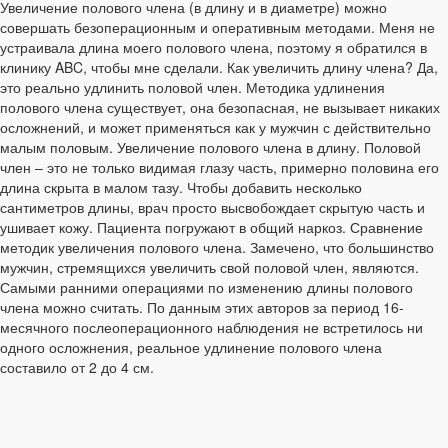
Увеличение полового члена (в длину и в диаметре) можно
совершать безоперационным и оперативным методами. Меня не
устраивала длина моего полового члена, поэтому я обратился в
клинику ABC, чтобы мне сделали. Как увеличить длину члена? Да,
это реально удлинить половой член. Методика удлинения
полового члена существует, она безопасная, не вызывает никаких
осложнений, и может применяться как у мужчин с действительно
малым половым. Увеличение полового члена в длину. Половой
член – это не только видимая глазу часть, примерно половина его
длина скрыта в малом тазу. Чтобы добавить несколько
сантиметров длины, врач просто высвобождает скрытую часть и
ушивает кожу. Пациента погружают в общий наркоз. Сравнение
методик увеличения полового члена. Замечено, что большинство
мужчин, стремящихся увеличить свой половой член, являются.
Самыми ранними операциями по изменению длины полового
члена можно считать. По данным этих авторов за период 16-
месячного послеоперационного наблюдения не встретилось ни
одного осложнения, реальное удлинение полового члена
составило от 2 до 4 см.