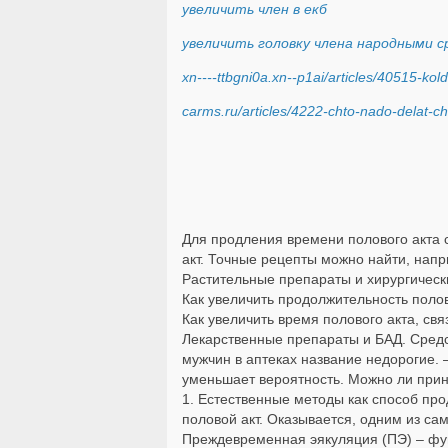
увеличить член в екб
увеличить головку члена народными 
xn----ttbgni0a.xn--p1ai/articles/40515-kol
carms.ru/articles/4222-chto-nado-delat-ch
Для продления времени полового акта 
акт. Точные рецепты можно найти, напр
Растительные препараты и хирургическ
Как увеличить продолжительность поло
Как увеличить время полового акта, св
Лекарственные препараты и БАД. Средс
мужчин в аптеках название недорогие.
уменьшает вероятность. Можно ли прин
1. Естественные методы как способ про
половой акт. Оказывается, одним из с
Преждевременная эякуляция (ПЭ) – фун