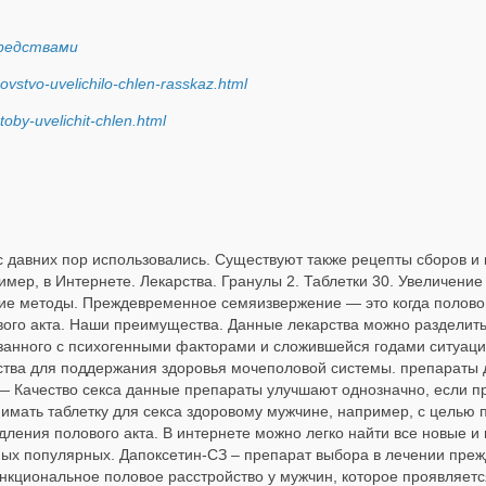
средствами
dovstvo-uvelichilo-chlen-rasskaz.html
toby-uvelichit-chlen.html
с давних пор использовались. Существуют также рецепты сборов и 
имер, в Интернете. Лекарства. Гранулы 2. Таблетки 30. Увеличение
ие методы. Преждевременное семяизвержение — это когда половой
вого акта. Наши преимущества. Данные лекарства можно разделить 
язанного с психогенными факторами и сложившейся годами ситуации
тва для поддержания здоровья мочеполовой системы. препараты 
 — Качество секса данные препараты улучшают однозначно, если п
имать таблетку для секса здоровому мужчине, например, с целью 
дления полового акта. В интернете можно легко найти все новые и 
амых популярных. Дапоксетин-СЗ – препарат выбора в лечении пре
кциональное половое расстройство у мужчин, которое проявляетс