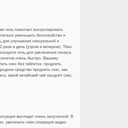
кже гель помогает контролировать
чительно уменьшить беспокойство и
ь для улучшения сексуальной и
раза в день (утром и вечером). Titan
ользуете гель для увеличения пениса
ультатов очень быстро. Вашему
ть секс без таблеток, продлить
ародное средство продлить секс, как
са, какой китайский чай продлит секс,
ситуация выглядит очень запутанной. В
ан. увеличить член операция видео