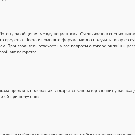
ботан для общения между пациентами. Очень часто в специальном
о средства. Часто с помощью форума можно получить товар со сущ
шах. Производитель отвечает на все вопросы о товаре онлайн и р
овой акт лекарства
каза продлить половой акт лекарства. Оператор уточнит у вас все 
те её при получении.
 помочь с выбором и консультациями по любым интересующим вас