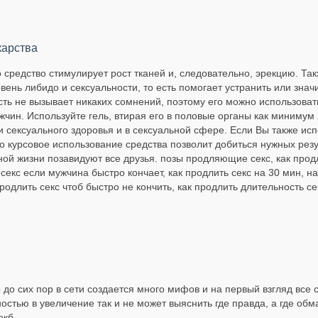
карства
 средство стимулирует рост тканей и, следовательно, эрекцию. Та
вень либидо и сексуальности, то есть помогает устранить или зна
сть не вызывает никаких сомнений, поэтому его можно использоват
ин. Используйте гель, втирая его в половые органы как минимум 2 
 сексуального здоровья и в сексуальной сфере. Если Вы также исп
о курсовое использование средства позволит добиться нужных рез
й жизни позавидуют все друзья. позы продляющие секс, как продли
секс если мужчина быстро кончает, как продлить секс на 30 мин, н
родлить секс чтоб быстро не кончить, как продлить длительность сек
 до сих пор в сети создается много мифов и на первый взгляд все 
остью в увеличение так и не может выяснить где правда, а где обм
екб