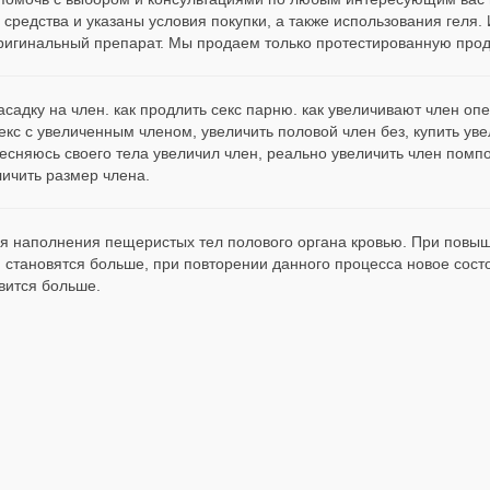
редства и указаны условия покупки, а также использования геля.
 оригинальный препарат. Мы продаем только протестированную про
садку на член. как продлить секс парню. как увеличивают член опе
екс с увеличенным членом, увеличить половой член без, купить уве
есняюсь своего тела увеличил член, реально увеличить член помпо
личить размер члена.
ия наполнения пещеристых тел полового органа кровью. При пов
 становятся больше, при повторении данного процесса новое сост
вится больше.