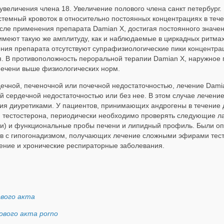
увеличения члена 18. Увеличение полового члена санкт петербург.
стемный кровоток в относительно постоянных концентрациях в тече
осле применения препарата Damian X, достигая постоянного значен
имеют такую же амплитуду, как и наблюдаемые в циркадных ритма
ения препарата отсутствуют супрафизиологические пики концентра
. В противоположность пероральной терапии Damian X, наружное
печени выше физиологических норм.
ечной, печеночной или почечной недостаточностью, лечение Dami
й сердечной недостаточностью или без нее. В этом случае лечен
пия диуретиками. У пациентов, принимающих андрогены в течение
 тестостерона, периодически необходимо проверять следующие ла
ии) и функциональные пробы печени и липидный профиль. Были о
ов с гипогонадизмом, получающих лечение сложными эфирами тесто
рение и хронические респираторные заболевания.
вого акта
ового акта porno