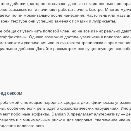
стное действие, которое оказывают данные лекарственные препара
егко всасываются и начинают работать очень быстро. Многие мужч
гается почти моментально после нанесения. Часто гель или мазь 
 своей текстуре они успешно заменяют смазки и лубриканты.
е обещают увеличить половой член, но не все из них реально дают
неэффективны. Однако возможно достичь увеличения полового чл
етодиками увеличения члена считаются тренировки с применение
циальных добавок. Давайте рассмотрим все существующие способ
ред сексом
роблемой с помощью народных средств, диет, физических упражне
ны, особенно если речь идёт о физиологических нарушениях. Иногд
имеют побочные эффекты. Damian X предлагает альтернативу — де
 рецепта и с минимальным риском для здоровья. Увеличение члена
одления полового акта