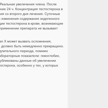
 Реальная увеличения члена. После
ние 24 ч. Концентрация тестостерона в
ия со второго дня лечения. Суточные
х изменения содержания эндогенного
ции тестостерона в крови, возникающие
 применение препарата не вызывает
an X может вызвать осложнения,
ие должно быть немедленно прекращено.
 длительного периода, помимо
бораторные показатели: гемоглобин,
публикованы данные об увеличении
стерона, особенно у тех, у которых