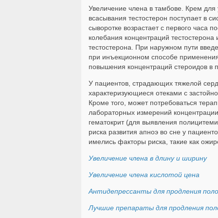
Увеличение члена в тамбове. Крем для 
всасывания тестостерон поступает в си
сыворотке возрастает с первого часа п
колебания концентраций тестостерона 
тестостерона. При наружном пути введ
при инъекционном способе применения
повышения концентраций стероидов в 
У пациентов, страдающих тяжелой серд
характеризующиеся отеками с застойно
Кроме того, может потребоваться тера
лабораторных измерений концентрации
гематокрит (для выявления полицитем
риска развития апноэ во сне у пациент
имелись факторы риска, такие как ожи
Увеличение члена в длину и ширину
Увеличение члена кислотой цена
Антидепрессанты для продления поло
Лучшие препараты для продления пол