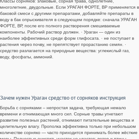
Классы сорняков: злаковые, сорная трава, однолетние,
многолетние, двудольные. Если УРАГАН ФОРТЕ, ВР применяется в
баковой смеси с другими препаратами, добавляйте препараты в
воду в бак опрыскивателя в следующем порядке: сначала УРАГАН
ФОРТЕ, ВР, после его полного растворения смешиваемые
компоненты. Рабочий раствор должен. · Ураган — один из
наиболее эффективных среди форм глифосата. · не поступает в
растения через почву, не препятствует прорастанию семян. ·
средство разлагается на природные вещества: углекислый газ,
воду, фосфаты, аммоний.
Зачем нужен Ураган средство от сорняков инструкция
Борьба с сорняками – непростая задача, требующая немало
времени и отнимающая много сил. Сорные травы угнетают
развитие полезных растений, отнимают питательные вещества и
целительную влагу. Прополка эффективна только при небольшом
количестве сорняко — часто приходится принимать более жёсткие
меры. Полностью очистить участок не удастся: ветер и птицы