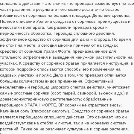
сплошного действия – это значит, что препарат воздействует на все
части растения, в результате чего можно достаточно быстро
избавиться от сорняков на большой площади. Действие средства.
Полное описание Урагана средства от сорняков, преимущества и
недостатки препарата. Как развести препарат, сроки и
периодичность обработки. Гербицид сплошного действия,
эффективное средство от сорняков для дачи и огорода. Но время
не стоит на месте, и сегодня многие применяют на грядках
средство от сорняков Ураган Форте, предназначенное для
тотального истребления и выведения ненужной растительности на
участках. К средству от сорняков Ураган прилагается инструкция, в
которой подробно описываются способы его применения на
садовых участках и полях. Дело в том, что препарат отличается
большим количеством видов применения. Эффективный
неселективный гербицид широкого спектра действия, уничтожает
самые злостные сорняки (осот, пырей, свинорой, вьюнок и др.) и
древесно-кустарниковую растительность; обработанные
гербицидом УРАГАН ФОРТЕ, ВР сорняки не отрастают вновь;
Калийная соль (глифосат кислоты). Средство от сорняков Ураган
является гербицидом сплошного действия. Это означает, что он
воздействует как на стебли и листья, так и на корневую систему
растений. Также он не различает культурные и сорные растения.