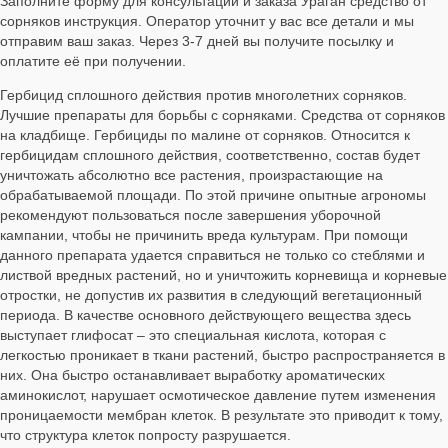
Заполните форму для консультации и заказа Ураган средство от
сорняков инструкция. Оператор уточнит у вас все детали и мы
отправим ваш заказ. Через 3-7 дней вы получите посылку и
оплатите её при получении.
Гербицид сплошного действия против многолетних сорняков.
Лучшие препараты для борьбы с сорняками. Средства от сорняков
на кладбище. Гербициды по малине от сорняков. Относится к
гербицидам сплошного действия, соответственно, состав будет
уничтожать абсолютно все растения, произрастающие на
обрабатываемой площади. По этой причине опытные агрономы
рекомендуют пользоваться после завершения уборочной
кампании, чтобы не причинить вреда культурам. При помощи
данного препарата удается справиться не только со стеблями и
листвой вредных растений, но и уничтожить корневища и корневые
отростки, не допустив их развития в следующий вегетационный
периода. В качестве основного действующего вещества здесь
выступает глифосат – это специальная кислота, которая с
легкостью проникает в ткани растений, быстро распространяется в
них. Она быстро останавливает выработку ароматических
аминокислот, нарушает осмотическое давление путем изменения
проницаемости мембран клеток. В результате это приводит к тому,
что структура клеток попросту разрушается.