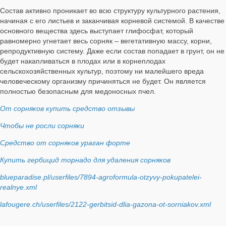
Состав активно проникает во всю структуру культурного растения,
начиная с его листьев и заканчивая корневой системой. В качестве
основного вещества здесь выступает глифосфат, который
равномерно угнетает весь сорняк – вегетативную массу, корни,
репродуктивную систему. Даже если состав попадает в грунт, он не
будет накапливаться в плодах или в корнеплодах
сельскохозяйственных культур, поэтому ни малейшего вреда
человеческому организму причиняться не будет. Он является
полностью безопасным для медоносных пчел.
От сорняков купить средство отзывы
Чтобы не росли сорняки
Средство от сорняков ураган форте
Купить гербицид торнадо для удаления сорняков
blueparadise.pl/userfiles/7894-agroformula-otzyvy-pokupatelei-
realnye.xml
lafougere.ch/userfiles/2122-gerbitsid-dlia-gazona-ot-sorniakov.xml