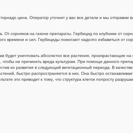
торнадо цена. Оператор уточнит у вас все детали и мы отправим ва
а. От сорняков на газоне препараты. Гербицид по клубнике от сор
ого времени и сил. Гербициды помогают надолго избавиться от сор
став будет уничтожать абсолютно все растения, произрастающие 
 чтобы не причинить вреда культурам. При помощи данного препар
пустив их развития в следующий вегетационный периода. В качеств
 растений, быстро распространяется в них. Она быстро останавлив
тате это приводит к тому, что структура клеток попросту разруша