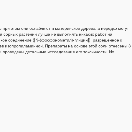
 при этом они ослабляют и материнское дерево, а нередко могут
ия сорных растений лучше не выполнять никаких работ на
кое соединение ([N-(фосфонометил)-глицин]), разрешённое к
ев изопропиламинной. Препараты на основе этой соли отнесены 3
и проведены детальные исследования его токсичности. Их