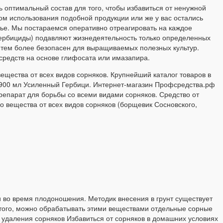
 оптимальный состав для того, чтобы избавиться от ненужной
ом использования подобной продукции или же у вас остались
атье. Мы постараемся оперативно отреагировать на каждое
гербициды) подавляют жизнедеятельность только определенных
, тем более безопасен для выращиваемых полезных культур.
средств на основе глифосата или имазапира.
ещества от всех видов сорняков. Крупнейший каталог товаров в
в 900 мл Усиленный Гербици. Интернет-магазин Профсредства.рф
репарат для борьбы со всеми видами сорняков. Средство от
вещества от всех видов сорняков (борщевик Сосновского,
и во время плодоношения. Методик внесения в грунт существует
этого, можно обрабатывать этими веществами отдельные сорные
я удаления сорняков Избавиться от сорняков в домашних условиях