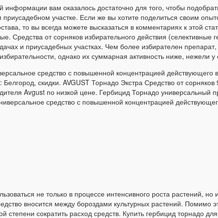
й информации вам оказалось достаточно для того, чтобы подобрать
м приусадебном участке. Если же вы хотите поделиться своим опыт
става, то вы всегда можете высказаться в комментариях к этой ст
е. Средства от сорняков избирательного действия (селективные 
 дачах и приусадебных участках. Чем более избирателен препарат
збирательности, однако их суммарная активность ниже, нежели у 
иверсальное средство с повышенной концентрацией действующего в
а: Белгород, скидки. AVGUST Торнадо Экстра Средство от сорняко
одителя Avgust по низкой цене. Гербицид Торнадо универсальный п
иверсальное средство с повышенной концентрацией действующего 
ьзоваться не только в процессе интенсивного роста растений, но 
средство вносится между бороздами культурных растений. Помимо 
ой степени сократить расход средств. Купить гербицид торнадо дл