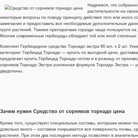
Надеемся, что собранно
растительности на свое
некоторые вопросы по поводу принципу действия того или иного со
замечание и предоставить все необходимые дополнительные данны
групп растений. Такими препаратами гораздо чаще пользуются на
Многие современные гербициды обладают той или иной степенью и
Комплект Гербицидное средство Торнадо экстра 90 мл. х 2 шт. Ун
категории: Гербицид Торнадо — купить по выгодной цене, доставк
предлагает купить Гербицид Торнадо оптом и в розницу от произв
сорняков Торнадо Экстра усиленная формула Торнадо Экстра — ун
двудольны.
Зачем нужен Средство от сорняков торнадо цена
Кроме того, существуют специальные составы, которыми можно пол
довольно много – составом покрывается вся поверхность почвы, 
растения. При этом два последних метода позволяют в значительн