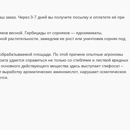
ш заказ. Через 3-7 дней вы получите посылку и оплатите её при
няков весной. Гербициды от сорняков — ядохимикаты,
ной растительности, замедлив ее рост или уничтожив сорняк под
на обрабатываемой площади. По этой причине опытные агрономы
ата удается справиться не только со стеблями и листвой вредных
е основного действующего вещества здесь выступает глифосат –
ает выработку ароматических аминокислот, нарушает осмотическое
ется.