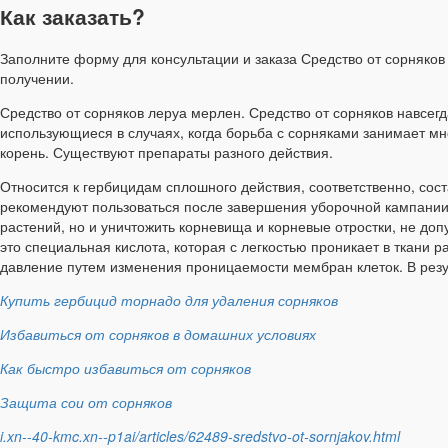
Как заказать?
Заполните форму для консультации и заказа Средство от сорняков 
получении.
Средство от сорняков леруа мерлен. Средство от сорняков навсегд
использующиеся в случаях, когда борьба с сорняками занимает мн
корень. Существуют препараты разного действия.
Относится к гербицидам сплошного действия, соответственно, со
рекомендуют пользоваться после завершения уборочной кампании,
растений, но и уничтожить корневища и корневые отростки, не до
это специальная кислота, которая с легкостью проникает в ткани
давление путем изменения проницаемости мембран клеток. В резуль
Купить гербицид торнадо для удаления сорняков
Избавиться от сорняков в домашних условиях
Как быстро избавиться от сорняков
Защита сои от сорняков
i.xn--40-kmc.xn--p1ai/articles/62489-sredstvo-ot-sornjakov.html