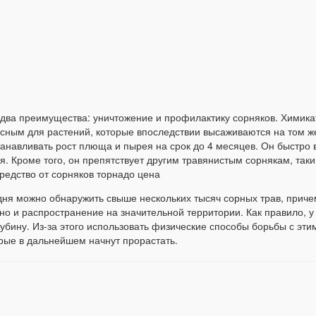
 два преимущества: уничтожение и профилактику сорняков. Химикат
сным для растений, которые впоследствии высаживаются на том же
станавливать рост плюща и пырея на срок до 4 месяцев. Он быстро 
. Кроме того, он препятствует другим травянистым сорнякам, таки
редство от сорняков торнадо цена
дня можно обнаружить свыше нескольких тысяч сорных трав, прич
 но и распространение на значительной территории. Как правило, 
лубину. Из-за этого использовать физические способы борьбы с эт
орые в дальнейшем начнут прорастать.