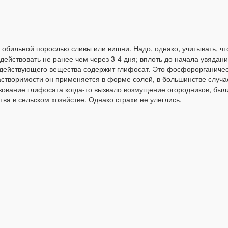
обильной порослью сливы или вишни. Надо, однако, учитывать, что
действовать не ранее чем через 3-4 дня; вплоть до начала увядан
е действующего вещества содержит глифосат. Это фосфорорганичес
створимости он применяется в форме солей, в большинстве случа
зование глифосата когда-то вызвало возмущение огородников, был
а в сельском хозяйстве. Однако страхи не улеглись.