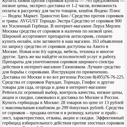
Купить химия против сорняков купить — 793 предложения —
низкие цены, экспресс-доставка от 1-2 часов, возможность
оплаты в рассрочку для части товаров, кешбэк Яндекс Плюс
— Яндекс Маркет. Травостоп Био / Средство против сорняков
и травы. AVGUST Торнадо Экстра Средство от сорняков 900
мл Усиленный Гербици. В интернет-магазине Леруа Мерлен
Москвы средства от сорняков в наличии по низкой цене.
Широкий ассортимент препаратов антисорняк, спешите
купить онлайн, или загляните в наш магазин. 163 объявления
по запросу средство от сорняков доступны на Авито в
Москве. Новая или б/у одежда, мебель, техника и многое
другое. Здесь же вы найдёте исполнителей услуг и работу.
Препараты для уничтожения сорняков широкого спектра
действия в интернет-магазине Газоновком. Лучшее средство
для борьбы с сорняками. Инструкция по применению.
Доставка по Москве и во все регионы России 8(495)76-76-225.
Средства от сорняков Раундап, Торнадо, Глифос и другие
товары для сада, огорода и дома в интернет-магазине
Pettown.ru: огромный выбор, контроль качества, низкие цены,
акции и скидки, самовывоз и доставка по Москве и России.
Купить гербициды в Москве: 28 товаров по цене от 13 рублей
с максимальным кэшбэком до 299 бонусных рублей. Средства
от сорняков – продажа оптом и в розницу, каталог и прайс-
лист, характеристики, отзывы, акции и скидки. Эффективный
гербицид избирательного действия против злостных сорняков