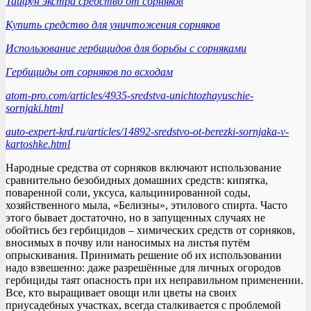
Тайфун экстра средство от сорняков
Купить средство для уничтожения сорняков
Использование гербицидов для борьбы с сорняками
Гербициды от сорняков по всходам
atom-pro.com/articles/4935-sredstva-unichtozhayuschie-
sornjaki.html
auto-expert-krd.ru/articles/14892-sredstvo-ot-berezki-sornjaka-v-
kartoshke.html
Народные средства от сорняков включают использование
сравнительно безобидных домашних средств: кипятка,
поваренной соли, уксуса, кальцинированной соды,
хозяйственного мыла, «Белизны», этилового спирта. Часто
этого бывает достаточно, но в запущенных случаях не
обойтись без гербицидов – химических средств от сорняков,
вносимых в почву или наносимых на листья путём
опрыскивания. Принимать решение об их использовании
надо взвешенно: даже разрешённые для личных огородов
гербициды таят опасность при их неправильном применении.
Все, кто выращивает овощи или цветы на своих
приусадебных участках, всегда сталкивается с проблемой