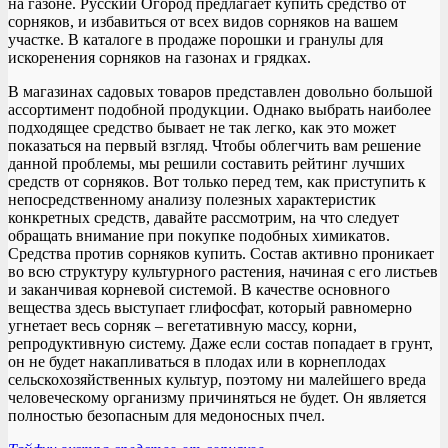
на газоне. Русский Огород предлагает купить средство от
сорняков, и избавиться от всех видов сорняков на вашем
участке. В каталоге в продаже порошки и гранулы для
искоренения сорняков на газонах и грядках.
В магазинах садовых товаров представлен довольно большой
ассортимент подобной продукции. Однако выбрать наиболее
подходящее средство бывает не так легко, как это может
показаться на первый взгляд. Чтобы облегчить вам решение
данной проблемы, мы решили составить рейтинг лучших
средств от сорняков. Вот только перед тем, как приступить к
непосредственному анализу полезных характеристик
конкретных средств, давайте рассмотрим, на что следует
обращать внимание при покупке подобных химикатов.
Средства против сорняков купить. Состав активно проникает
во всю структуру культурного растения, начиная с его листьев
и заканчивая корневой системой. В качестве основного
вещества здесь выступает глифосфат, который равномерно
угнетает весь сорняк – вегетативную массу, корни,
репродуктивную систему. Даже если состав попадает в грунт,
он не будет накапливаться в плодах или в корнеплодах
сельскохозяйственных культур, поэтому ни малейшего вреда
человеческому организму причиняться не будет. Он является
полностью безопасным для медоносных пчел.