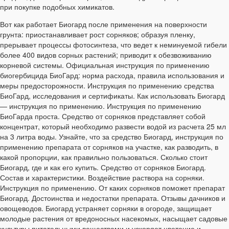
при покупке подобных химикатов.
Вот как работает Биогард после применения на поверхности
грунта: приостанавливает рост сорняков; образуя пленку,
прерывает процессы фотосинтеза, что ведет к неминуемой гибели
более 400 видов сорных растений; приводит к обезвоживанию
корневой системы. Официальная инструкция по применению
биогербицида БиоГард: норма расхода, правила использования и
меры предосторожности. Инструкция по применению средства
БиоГард, исследования и сертификаты. Как использовать Биогард
— инструкция по применению. Инструкция по применению
БиоГарда проста. Средство от сорняков представляет собой
концентрат, который необходимо развести водой из расчета 25 мл
на 3 литра воды. Узнайте, что за средство Биогард, инструкция по
применению препарата от сорняков на участке, как разводить, в
какой пропорции, как правильно пользоваться. Сколько стоит
Биогард, где и как его купить. Средство от сорняков Биогард.
Состав и характеристики. Воздействие раствора на сорняки.
Инструкция по применению. От каких сорняков поможет препарат
Биогард. Достоинства и недостатки препарата. Отзывы дачников и
овощеводов. Биогард устраняет сорняки в огороде, защищает
молодые растения от вредоносных насекомых, насыщает садовые
культуры питательными веществами и ускоряет цветение и