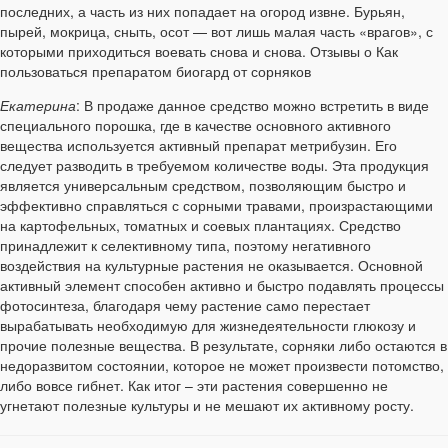
последних, а часть из них попадает на огород извне. Бурьян,
пырей, мокрица, сныть, осот — вот лишь малая часть «врагов», с
которыми приходиться воевать снова и снова. Отзывы о Как
пользоваться препаратом биогард от сорняков
Екатерина
: В продаже данное средство можно встретить в виде
специального порошка, где в качестве основного активного
вещества используется активный препарат метрибузин. Его
следует разводить в требуемом количестве воды. Эта продукция
является универсальным средством, позволяющим быстро и
эффективно справляться с сорными травами, произрастающими
на картофельных, томатных и соевых плантациях. Средство
принадлежит к селективному типа, поэтому негативного
воздействия на культурные растения не оказывается. Основной
активный элемент способен активно и быстро подавлять процессы
фотосинтеза, благодаря чему растение само перестает
вырабатывать необходимую для жизнедеятельности глюкозу и
прочие полезные вещества. В результате, сорняки либо остаются в
недоразвитом состоянии, которое не может произвести потомство,
либо вовсе гибнет. Как итог – эти растения совершенно не
угнетают полезные культуры и не мешают их активному росту.