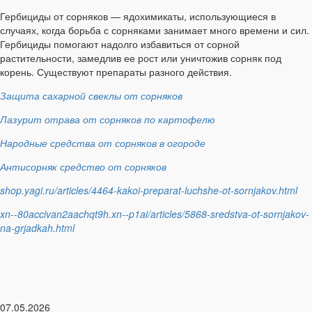
Гербициды от сорняков — ядохимикаты, использующиеся в
случаях, когда борьба с сорняками занимает много времени и сил.
Гербициды помогают надолго избавиться от сорной
растительности, замедлив ее рост или уничтожив сорняк под
корень. Существуют препараты разного действия.
Защита сахарной свеклы от сорняков
Лазурит отрава от сорняков по картофелю
Народные средства от сорняков в огороде
Антисорняк средство от сорняков
shop.yagi.ru/articles/4464-kakoi-preparat-luchshe-ot-sornjakov.html
xn--80accivan2aachqt9h.xn--p1ai/articles/5868-sredstva-ot-sornjakov-
na-grjadkah.html
07.05.2026