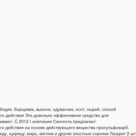
бодяк, борщевик, вьюнок, одуванчик, осот, пырей. способ
ого действия Это довольно эффективное средство для
бивают. C 2012 г компания Сингента предлагает
о действия на основе действующего вещества просульфокарб.
ду, щирицу, марь, мятлик и другие злостные сорняки Лазурит 2 шт