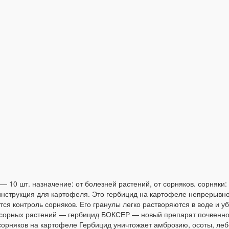
 10 шт. назначение: от болезней растений, от сорняков. сорняки: 
 инструкция для картофеля. Это гербицид на картофеле непрерывн
ся контроль сорняков. Его гранулы легко растворяются в воде и у
сорных растений — гербицид БОКСЕР — новый препарат почвенног
орняков на картофеле Гербицид уничтожает амброзию, осоты, лебе