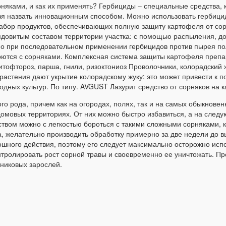
орняками, и как их применять? Гербициды – специальные средства,
ьзя назвать инновационным способом. Можно использовать гербици
абор продуктов, обеспечивающих полную защиту картофеля от сорн
довитым составом территории участка: с помощью распыления, до
о при последовательном применении гербицидов против пырея полз
орются с сорняками. Комплексная система защиты картофеля преп
итофтороз, парша, гнили, ризоктониоз Проволочники, колорадский 
растения дают укрытие колорадскому жуку: это может привести к 
одных культур. По типу. AVGUST Лазурит средство от сорняков на к
 рода, причем как на огородах, полях, так и на самых обыкновен
мовых территориях. От них можно быстро избавиться, а на следу
вом можно с легкостью бороться с такими сложными сорняками, ка
а, желательно производить обработку примерно за две недели до в
лошного действия, поэтому его следует максимально осторожно исп
ролировать рост сорной травы и своевременно ее уничтожать. Проц
рниковых зарослей.