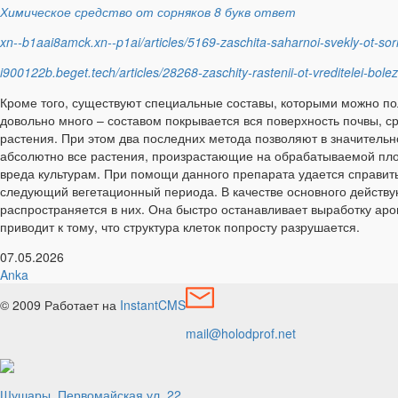
Химическое средство от сорняков 8 букв ответ
xn--b1aai8amck.xn--p1ai/articles/5169-zaschita-saharnoi-svekly-ot-sor
i900122b.beget.tech/articles/28268-zaschity-rastenii-ot-vreditelei-bole
Кроме того, существуют специальные составы, которыми можно пол
довольно много – составом покрывается вся поверхность почвы, 
растения. При этом два последних метода позволяют в значительно
абсолютно все растения, произрастающие на обрабатываемой пло
вреда культурам. При помощи данного препарата удается справитьс
следующий вегетационный периода. В качестве основного действую
распространяется в них. Она быстро останавливает выработку ар
приводит к тому, что структура клеток попросту разрушается.
07.05.2026
Anka
© 2009
Работает на
InstantCMS
mail@holodprof.net
Шушары, Первомайская ул. 22