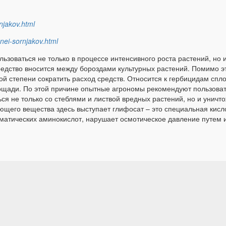
njakov.html
znei-sornjakov.html
ьзоваться не только в процессе интенсивного роста растений, но 
средство вносится между бороздами культурных растений. Помимо 
й степени сократить расход средств. Относится к гербицидам спло
щади. По этой причине опытные агрономы рекомендуют пользоват
я не только со стеблями и листвой вредных растений, но и уничто
щего вещества здесь выступает глифосат – это специальная кислот
оматических аминокислот, нарушает осмотическое давление путем 