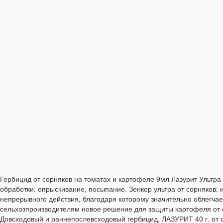
Гербицид от сорняков на томатах и картофеле 9мл Лазурит Ультра —
обработки: опрыскивание, посыпание. Зенкор ультра от сорняков:
непрерывного действия, благодаря которому значительно облегчает
сельхозпроизводителям новое решение для защиты картофеля от 
Довсходовый и раннепослевсходовый гербицид. ЛАЗУРИТ 40 г. от с