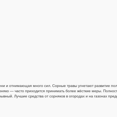
ени и отнимающая много сил. Сорные травы угнетают развитие по
няко — часто приходится принимать более жёсткие меры. Полность
рывный. Лучшие средства от сорняков в огородах и на газонах пре