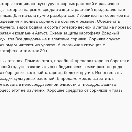
 которые защищают культуру от сорных растений и различных
ды, которые на рынке средств защиты растений представлены в
яков. Для начала нужно разобраться. Избавиться от сорняков на
ждевания и полива сорняков в обычном режиме. Обеспечить
учего, видов бодяка и осота полевого весной и летом на посевах
аратами компании Август. Схема защиты картофеля Вредный
жук, тли Все двудольные и злаковые сорняки. Сорняки служат
полному уничтожению урожая. Аналогичная ситуация с
артофеле и томатах 20 г.
ных газонах. Помимо этого, подобный препарат хорошо борется с
ющий год уже засаживать освободившиеся земли разного рода
к борщевик, колючий татарник, бодяк и другие. Использовать
ысадки культурных растений. В продаже можно встретить в
ользовать в непосредственной близости от посадок. Защита
есс этот не из легких. Хорошее средство от сорняков и травы