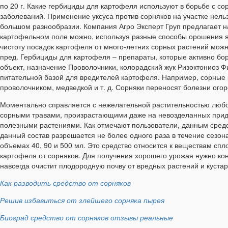
по 20 г. Какие гербициды для картофеля используют в борьбе с с
заболеваний. Применение уксуса против сорняков на участке нел
большом разнообразии. Компания Агро Эксперт Груп предлагает н
картофельном поле можно, используя разные способы орошения я
чистоту посадок картофеля от много-летних сорных растений можн
пред. Гербициды для картофеля – препараты, которые активно б
объект, назначение Проволочники, колорадский жук Ризоктониоз Ф
питательной базой для вредителей картофеля. Например, сорные 
проволочником, медведкой и т. д. Сорняки переносят болезни огор
Моментально справляется с нежелательной растительностью любого
сорными травами, произрастающими даже на невозделанных придо
полезными растениями. Как отмечают пользователи, данным средст
данный состав разрешается не более одного раза в течение сезон
объемах 40, 90 и 500 мл. Это средство относится к веществам сп
картофеля от сорняков. Для получения хорошего урожая нужно конт
навсегда очистит плодородную почву от вредных растений и куста
Как разводить средство от сорняков
Решив избавиться от злейшего сорняка пырея
Биоград средство от сорняков отзывы реальные