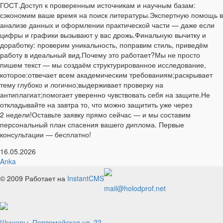
ГОСТ.Доступ к проверенным источникам и научным базам:
сэкономим ваше время на поиск литературы.Экспертную помощь в
анализе данных и оформлении практической части — даже если
цифры и графики вызывают у вас дрожь.Финальную вычитку и
доработку: проверим уникальность, поправим стиль, приведём
работу в идеальный вид.Почему это работает?Мы не просто
пишем текст — мы создаём структурированное исследование,
которое:отвечает всем академическим требованиям;раскрывает
тему глубоко и логично;выдерживает проверку на
антиплагиат;помогает уверенно чувствовать себя на защите.Не
откладывайте на завтра то, что можно защитить уже через
2 недели!Оставьте заявку прямо сейчас — и мы составим
персональный план спасения вашего диплома. Первые
консультации — бесплатно!
16.05.2026
Anka
© 2009
Работает на
InstantCMS
mail@holodprof.net
Шушары, Первомайская ул. 22