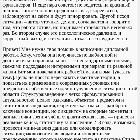
фрилансеров. И еще пара советов: не ведитесь на красивый
ценник – после полной предоплаты вас, скорее всего,
заблокируют на сайте и будут игнорировать. Другой исход
ситуации – автор уточняет детали, соглашается и говорит о
том, что работа готова, но поднимает стоимость в несколько
раз. Во втором случае это психологическое давление, и
корректный выход из ситуации – отказ от сотрудничества.
Привет! Мне нужна твоя помощь в написании дипломной
работы. Хочу, чтобы она получилась не шаблонной и
действительно оригинальной — с нестандартными идеями,
свежими подходами и интересными примерами из реальной
жизни.Вот мои пожелания к работе:Тема диплома: [указать
тему].Цель: не просто пересказать известные теории, а
показать их применение в современных условиях или
предложить собственные идеи по улучшению ситуации в этой
области.Структура:введение с чётко сформулированной
актуальностью, целью, задачами, объектом, предметом и
гипотезой исследования;теоретическая глава — разобрать
ключевые концепции, но с акцентом на спорные моменты и
разные точки зрения учёных;практическая глава — привести
реальные кейсы, статистику за последние 2–3 года, возможно,
провести мини‑анализ данных или смоделировать
ситуацию;заключение с выводами и конкретными
предложениями, которые можно внедрить на практике.Стиль