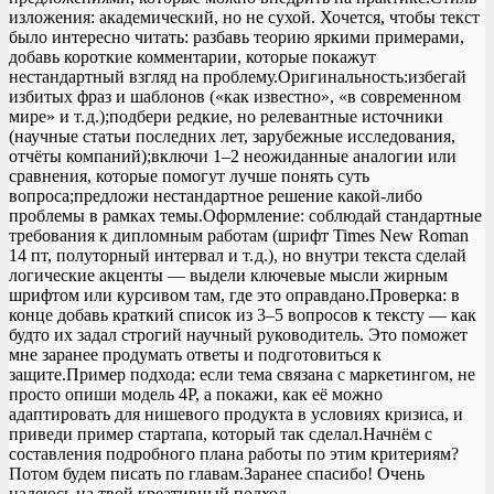
изложения: академический, но не сухой. Хочется, чтобы текст
было интересно читать: разбавь теорию яркими примерами,
добавь короткие комментарии, которые покажут
нестандартный взгляд на проблему.Оригинальность:избегай
избитых фраз и шаблонов («как известно», «в современном
мире» и т. д.);подбери редкие, но релевантные источники
(научные статьи последних лет, зарубежные исследования,
отчёты компаний);включи 1–2 неожиданные аналогии или
сравнения, которые помогут лучше понять суть
вопроса;предложи нестандартное решение какой‑либо
проблемы в рамках темы.Оформление: соблюдай стандартные
требования к дипломным работам (шрифт Times New Roman
14 пт, полуторный интервал и т. д.), но внутри текста сделай
логические акценты — выдели ключевые мысли жирным
шрифтом или курсивом там, где это оправдано.Проверка: в
конце добавь краткий список из 3–5 вопросов к тексту — как
будто их задал строгий научный руководитель. Это поможет
мне заранее продумать ответы и подготовиться к
защите.Пример подхода: если тема связана с маркетингом, не
просто опиши модель 4P, а покажи, как её можно
адаптировать для нишевого продукта в условиях кризиса, и
приведи пример стартапа, который так сделал.Начнём с
составления подробного плана работы по этим критериям?
Потом будем писать по главам.Заранее спасибо! Очень
надеюсь на твой креативный подход.