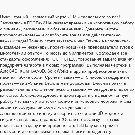
Нужен точный и грамотный чертёж? Мы сделаем его за вас!
Запутались в ГОСТах? Не хватает времени на кропотливую работу
с линиями, размерами и обозначениями? Доверьте чертёж
профессионалам — и освободите время для действительно
важных задач!Почему стоит заказать у нас:Опытные исполнители.
В команде — инженеры, проектировщики и преподаватели вузов с
многолетним опытом.Точность до миллиметра. Соблюдаем все
стандарты оформления: ГОСТ, СПДС, требования вашего вуза или
предприятия.Работа в любых программах. Выполняем чертежи в
AutoCAD, КОМПАС‑3D, SolidWorks и других профессиональных
пакетах.Гибкие сроки. Срочный заказ — от 3 часов, стандартный
проект — за 2–5 дней.Бесплатные доработки. Вносим правки в
рамках изначального технического задания — без доплат.Гарантия
качества. Заключаем договор и даём гарантию на выполненную
работу.Что мы чертим:технические и инженерные чертежи;планы
зданий и сооружений;схемы коммуникаций и
электросетей;деталировку и сборочные чертежи;3D‑модели и
визуализации.Как это работает:Оставляете заявку — кратко
описываете задачу или прикрепляете ТЗ.Получаете расчёт
стоимости и согласовываете сроки.Вносите предоплату —