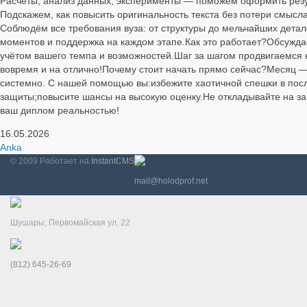
Расчёты, анализ данных, эксперименты — поможем оформить резул
Подскажем, как повысить оригинальность текста без потери смыс
Соблюдём все требования вуза: от структуры до мельчайших дета
моментов и поддержка на каждом этапе.Как это работает?Обсужд
учётом вашего темпа и возможностей.Шаг за шагом продвигаемся
вовремя и на отлично!Почему стоит начать прямо сейчас?Месяц — 
системно. С нашей помощью вы:избежите хаотичной спешки в посл
защиты;повысите шансы на высокую оценку.Не откладывайте на за
ваш диплом реальностью!
16.05.2026
Anka
© 2009
Работает на
InstantCMS
mail@holodprof.net
Шушары, Первомайская ул. 22
(812) 645-26-69