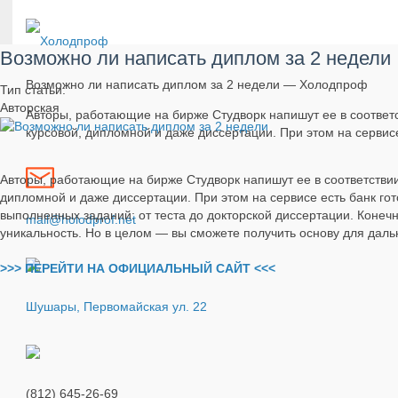
Возможно ли написать диплом за 2 недели
Возможно ли написать диплом за 2 недели — Холодпроф
Тип статьи:
Авторская
Авторы, работающие на бирже Студворк напишут ее в соответс
курсовой, дипломной и даже диссертации. При этом на сервисе
Авторы, работающие на бирже Студворк напишут ее в соответствии
дипломной и даже диссертации. При этом на сервисе есть банк го
выполненных заданий: от теста до докторской диссертации. Конеч
mail@holodprof.net
уникальность. Но в целом — вы сможете получить основу для дал
>>> ПЕРЕЙТИ НА ОФИЦИАЛЬНЫЙ САЙТ <<<
Шушары, Первомайская ул. 22
(812) 645-26-69