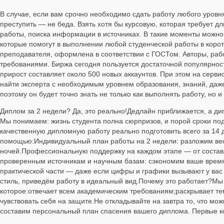
В случае, если вам срочно необходимо сдать работу любого уровня
преступить — не беда. Взять хотя бы курсовую, которая требует д
работы, поиска информации в источниках. В такие моменты можно
которые помогут в выполнении любой студенческой работы в коротк
преподавателя, оформлена в соответствии с ГОСТом. Авторы, раб
требованиями. Биржа сегодня пользуется достаточной популярнос
прирост составляет около 500 новых аккаунтов. При этом на серви
найти эксперта с необходимым уровнем образования, знаний, даже
поэтому он будет точно знать не только как выполнять работу, но 
Диплом за 2 недели? Да, это реально!Дедлайн приближается, а ди
Мы понимаем: жизнь студента полна сюрпризов, и порой сроки по
качественную дипломную работу реально подготовить всего за 14 
помощью:Индивидуальный план работы на 2 недели: разложим вес
ночей.Профессиональную поддержку на каждом этапе — от составл
проверенным источникам и научным базам: сэкономим ваше врем
практической части — даже если цифры и графики вызывают у вас
стиль, приведём работу в идеальный вид.Почему это работает?Мы
которое:отвечает всем академическим требованиям;раскрывает тем
чувствовать себя на защите.Не откладывайте на завтра то, что мо
составим персональный план спасения вашего диплома. Первые к